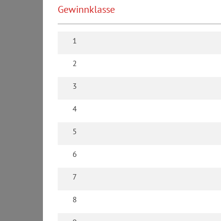
Gewinnklasse
1
2
3
4
5
6
7
8