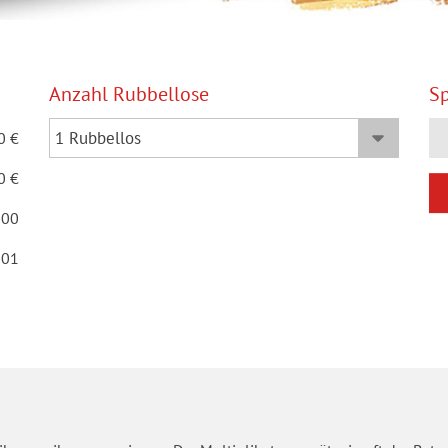
Anzahl Rubbellose
Sp
0 €
0 €
000
301