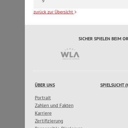
9
zurück zur Übersicht
SICHER SPIELEN BEIM O
ÜBER UNS
SPIELSUCHT (
Portrait
Zahlen und Fakten
Karriere
Zertifizierung