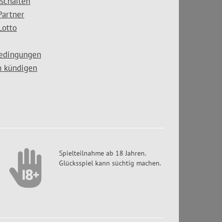
schaften
artner
Lotto
edingungen
n kündigen
Spielteilnahme ab 18 Jahren.
Glücksspiel kann süchtig machen.