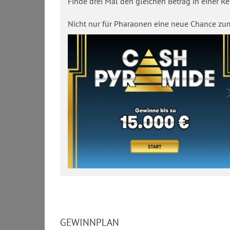
Finde drei Mal den gleichen Betrag in einer R
Nicht nur für Pharaonen eine neue Chance zu
GEWINNPLAN