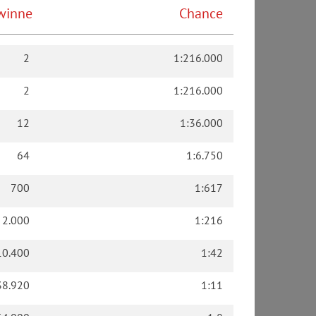
winne
Chance
2
1:216.000
2
1:216.000
12
1:36.000
64
1:6.750
700
1:617
2.000
1:216
10.400
1:42
38.920
1:11