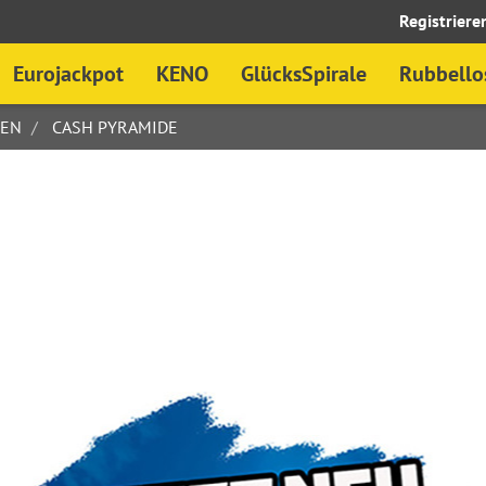
Registriere
Bitte füllen Sie die na
Eurojackpot
KENO
GlücksSpirale
Rubbello
damit Sie unser Spiel
LEN
CASH PYRAMIDE
E-Mail-Adresse
itung
itung
itung
itung
emeine Informationen
l 77
Statistiken
Statistiken
Statistiken
Teilnahmebedingungen
Teilnahmebedingungen
TOTO 6aus45 Spielplan
ktioniert LOTTO 6aus49?
nktioniert EUROJACKPOT?
ktioniert KENO?
ktioniert die GlücksSpirale?
Fehlende Zahlen & Trefferbilanz
Fehlende Zahlen & Trefferbilanz
Welche Zahl wurde wann gezogen?
ne spielen
r 6
TOTO 13er Wette Anleit
Fehlende Zahlen
Trefferbilanz
Trefferbilanz
Passwort
nnzahlen
nnzahlen
nnzahlen
en & Quoten
Ziehung
Teilnahmebedingungen
Teilnahmebedingungen
Trefferbilanz
Ihr Glücks-Tipp
bersicht
 Zahl wurde wann gezogen?
 Zahl wurde wann gezogen?
 Zahl wurde wann gezogen?
 Zahlen wurden gezogen und wie hoch sind
Das Lotto-Glück kommt aus dem Saar
 6aus45 Anleitung
TOTO 13er Wette Gewinn
ten?
Ihre Glückszahl
ash Pyramide
en
en
en
Teilnahmebedingungen
ewinnzahlen
Ihr Glücks-Tipp
ANM
 6aus45 Gewinnzahlen
TOTO 13er Wette Spielpl
h sind die Quoten?
h sind die Quoten?
h sind die Quoten?
oldene 7
uoten
iamant 7
latin 7
Neu hier?
Dann
eiße 7