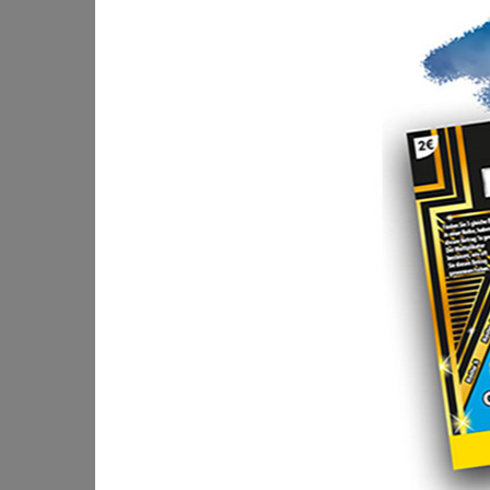
Tippgemeinschaften
SAARTOTO Partner
Was kostet Lotto
FAQs
Teilnahmebedingungen
Dauerschein kündigen