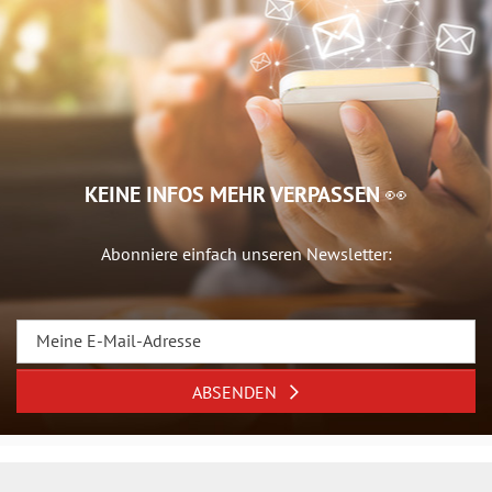
KEINE INFOS MEHR VERPASSEN 👀
Abonniere einfach unseren Newsletter:
Meine E-Mail-Adresse
ABSENDEN