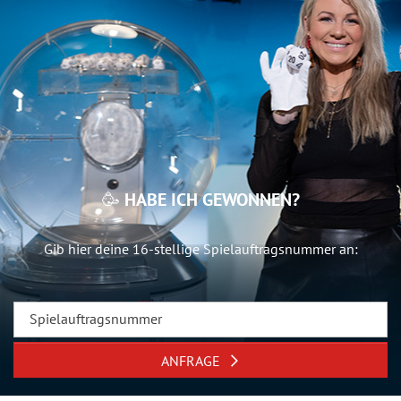
🥳 HABE ICH GEWONNEN?
Gib hier deine 16-stellige Spielauftragsnummer an:
Spielauftragsnummer
ANFRAGE