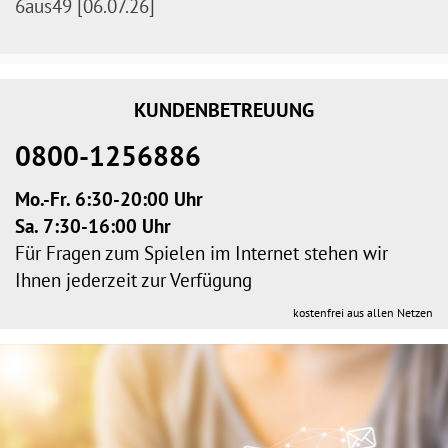
verpassen
KUNDENBETREUUNG
0800-1256886
Mo.-Fr. 6:30-20:00 Uhr
Sa. 7:30-16:00 Uhr
Für Fragen zum Spielen im Internet stehen wir
Ihnen jederzeit zur Verfügung
kostenfrei aus allen Netzen