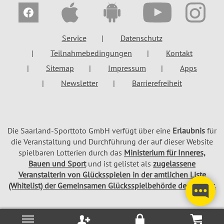
Service
Datenschutz
Teilnahmebedingungen
Kontakt
Sitemap
Impressum
Apps
Newsletter
Barrierefreiheit
Die Saarland-Sporttoto GmbH verfügt über eine
Erlaubnis
für
die Veranstaltung und Durchführung der auf dieser Website
spielbaren Lotterien durch das
Ministerium für Inneres,
Bauen und Sport
und ist gelistet als
zugelassene
Veranstalterin von Glücksspielen in der amtlichen Liste
(Whitelist) der Gemeinsamen Glücksspielbehörde der Länder.