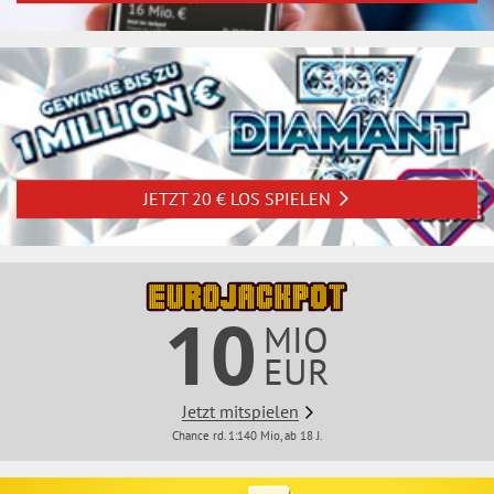
n
r
k
n
b
s
n
i
-
z
l
T
a
a
i
h
n
p
l
z
p
e
JETZT 20 € LOS SPIELEN
I
n
h
Q
r
u
e
10
o
G
MIO
t
l
EUR
e
ü
n
c
Jetzt mitspielen
+2
+4
+8
+12
k
Chance rd. 1:140 Mio, ab 18 J.
s
z