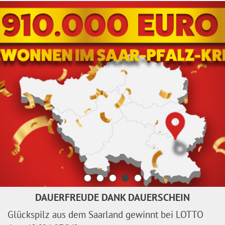
SOMMER, SONNE, DAUERSCHEIN SPIELEN
Entspannt zurücklehnen und keinen Jackpot mehr