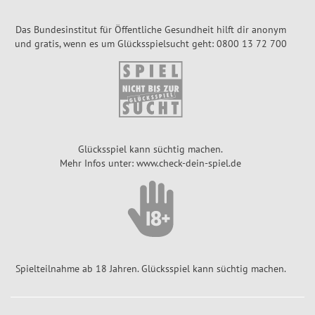
Das Bundesinstitut für Öffentliche Gesundheit hilft dir anonym
und gratis, wenn es um Glücksspielsucht geht: 0800 13 72 700
Glücksspiel kann süchtig machen.
Mehr Infos unter: www.check-dein-spiel.de
Spielteilnahme ab 18 Jahren. Glücksspiel kann süchtig machen.