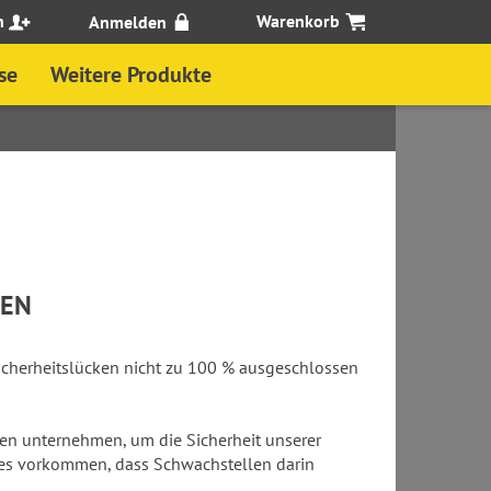
n
Warenkorb
Anmelden
chfolgenden Felder aus,
se
Weitere Produkte
eangebot nutzen können.
10
50
ung
MIO
MIO
land
EUR
EUR
zahlen
KEN
Diesen Dienstag im Jackpot
Diesen Samstag im Jackpot
ELDEN
an
JETZT SPIELEN
JETZT SPIELEN
icherheitslücken nicht zu 100 % ausgeschlossen
Passwort vergessen?
Gewinnklasse 1, Chance rd. 1:140 Mio., ab 18 Jahren
Gewinnklasse 1, Chance rd. 1:140 Mio., ab 18 Jahren
gen unternehmen, um die Sicherheit unserer
 hier registrieren!
 es vorkommen, dass Schwachstellen darin