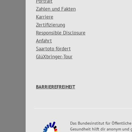
Portrait
Zahlen und Fakten
Karriere
Zertifizierung
Responsible Disclosure
Anfahrt
Saartoto fördert
GlüXbringer-Tour
BARRIEREFREIHEIT
Das Bundesinstitut für Öffentliche
Gesundheit hilft dir anonym und g