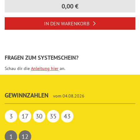
0,00 €
IN DEN WARENKORB
FRAGEN ZUM SYSTEMSCHEIN?
Schau dir die
Anleitung hier
an.
GEWINNZAHLEN
vom 04.08.2026
3
17
30
35
43
1
12