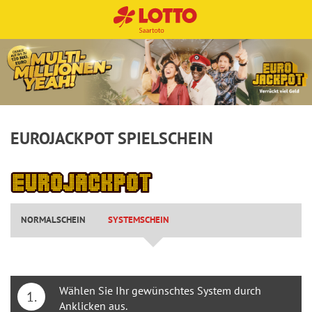
An
An
An
Anl
Allgemei
Spiel 77
St
St
St
Tei
Teilnahm
TOTO
NORMALSCHEIN
NORMALSCHEIN
SPIELSCHEIN
SPIELSCHEIN
lei
lei
lei
eit
ne
ati
ati
ati
lna
ebedingu
6aus45
Super 6
tu
tu
tu
un
Informati
sti
sti
sti
hm
ngen
Spielplan
SYSTEMSCHEIN
SYSTEMSCHEIN
ng
ng
ng
g
onen
ke
ke
ke
eb
Typ
Einsatz
EUROJACKPOT SPIELSCHEIN
TOTO
TOTO
Wie
Wie
Wie
Wie
n
n
n
edi
funk
funk
funk
funk
Quicktipp
Dauerschein
Dauerschein
6aus45
Online
13er
Fehl
Fehl
Welc
ng
tioni
tioni
tioni
tioni
spielen
end
end
he
Anleitung
spielen
Wette
un
ert
ert
ert
ert
+1
+3
+5
e
e
Zahl
Jackpot-
Jackpot-
LOT
EUR
KEN
die
Anleitung
ge
Zahl
Zahl
wur
TO
OJA
O?
Glüc
Jäger
Jäger
Übersi
en
en
de
TOTO
n
6aus
CKP
ksSpi
NORMALSCHEIN
SYSTEMSCHEIN
&
&
wan
Quicktipp
Quicktipp
cht
49?
OT?
rale?
6aus45
TOTO
Ge
Treff
Treff
n
spielen
spielen
erbil
erbil
gezo
+4
+4
+6
+6
+10
+10
+14
+12
Gewinnza
13er
wi
Cash
Ge
Ge
Za
anz
anz
gen?
hlen
Wette
nn
Pyram
wi
wi
hle
T
F
T
Gewinnza
za
ide
Tei
Zie
Tei
Wählen Sie Ihr gewünschtes System durch
nn
nn
n
r
e
r
1.
hlen
hle
lna
hu
lna
Anklicken aus.
za
za
&
e
h
e