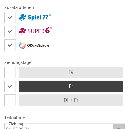
5
2
9
9
5
0
7
a
Zusatzlotterien
6
3
0
0
6
8
h
l
7
4
7
9
I
8
5
8
0
h
9
6
9
r
G
0
7
0
l
Ziehungstage
8
ü
c
Di
9
k
0
Fr
s
-
Di + Fr
T
i
p
Teilnahme
p
Ziehung