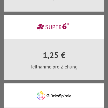
1,25 €
Teilnahme pro Ziehung