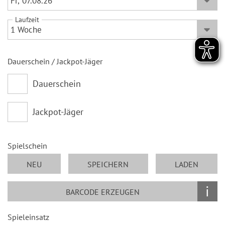
Laufzeit
Dauerschein / Jackpot-Jäger
Dauerschein
Jackpot-Jäger
Spielschein
NEU
SPEICHERN
LADEN
i
BARCODE ERZEUGEN
Spieleinsatz