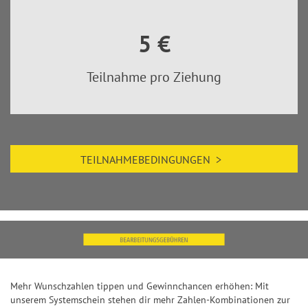
5 €
Teilnahme pro Ziehung
TEILNAHMEBEDINGUNGEN
>
Mehr Wunschzahlen tippen und Gewinnchancen erhöhen: Mit
unserem Systemschein stehen dir mehr Zahlen-Kombinationen zur