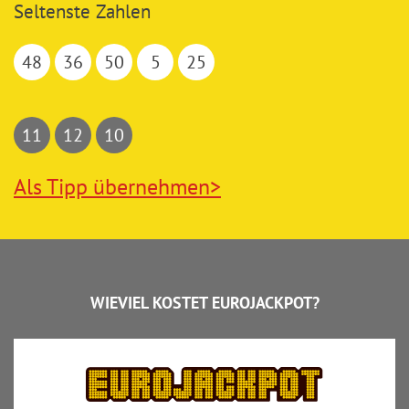
Seltenste Zahlen
48
36
50
5
25
11
12
10
Als Tipp übernehmen
>
WIEVIEL KOSTET EUROJACKPOT?