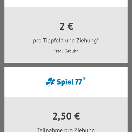
2 €
pro Tippfeld und Ziehung*
*zzgl. Gebühr
2,50 €
Teilnahme pro Ziehung