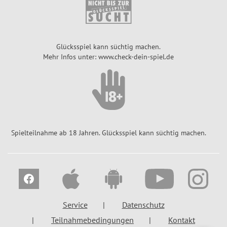
Glücksspiel kann süchtig machen.
Mehr Infos unter: www.check-dein-spiel.de
Spielteilnahme ab 18 Jahren. Glücksspiel kann süchtig machen.
Service
Datenschutz
Teilnahmebedingungen
Kontakt