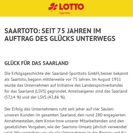
SAARTOTO: SEIT 75 JAHREN IM
An
An
An
Anl
Allgemei
Spiel 77
St
St
St
Tei
Teilnahm
TOTO
NORMALSCHEIN
NORMALSCHEIN
SPIELSCHEIN
SPIELSCHEIN
AUFTRAG DES GLÜCKS UNTERWEGS
lei
lei
lei
eit
ne
ati
ati
ati
lna
ebedingu
6aus45
Super 6
tu
tu
tu
un
Informati
sti
sti
sti
hm
ngen
Spielplan
SYSTEMSCHEIN
SYSTEMSCHEIN
ng
ng
ng
g
onen
ke
ke
ke
eb
Typ
Einsatz
TOTO
TOTO
GLÜCK FÜR DAS SAARLAND
Wie
Wie
Wie
Wie
n
n
n
edi
funk
funk
funk
funk
Quicktipp
Dauerschein
Dauerschein
6aus45
Online
13er
Fehl
Fehl
Welc
ng
tioni
tioni
tioni
tioni
Die Erfolgsgeschichte der Saarland-Sporttoto GmbH, besser bekannt
spielen
end
end
he
Anleitung
spielen
Wette
un
ert
ert
ert
ert
+1
+3
+5
als Saartoto, begann mittlerweile vor 75 Jahren. Im August 1951
e
e
Zahl
Jackpot-
Jackpot-
LOT
EUR
KEN
die
Anleitung
ge
Zahl
Zahl
wur
wurde das Unternehmen auf Initiative des Landessportverbandes
TO
OJA
O?
Glüc
Jäger
Jäger
Übersi
en
en
de
für das Saarland (LSVS) gegründet. Anteilseigener sind das Saarland
TOTO
n
6aus
CKP
ksSpi
&
&
wan
Quicktipp
Quicktipp
cht
(57,14 %) und der LSVS (42,86 %).
49?
OT?
rale?
6aus45
TOTO
Ge
Treff
Treff
n
spielen
spielen
erbil
erbil
gezo
+4
+4
+6
+6
+10
+10
+14
+12
Gewinnza
13er
wi
Cash
Der Erfolg des Unternehmens ruht seit jeher auf vier Säulen:
Ge
Ge
Za
anz
anz
gen?
hlen
Wette
nn
unseren Kunden im gesamten Saarland, den rund 280 engagierten
Pyram
wi
wi
hle
T
F
T
Annahmestellen, dem Know-how unserer Mitarbeitenden und den
Gewinnza
za
ide
Tei
Zie
Tei
nn
nn
n
r
e
r
gesetzlichen Vorgaben, wie der Saartoto-Umsatz jährlich verwendet
hlen
hle
lna
hu
lna
za
za
&
e
h
e
wird. Wir verstehen uns als ein Unternehmen in der Region und für