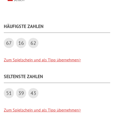
HÄUFIGSTE ZAHLEN
67
16
62
Zum Spielschein und als Tipp übernehmen
>
SELTENSTE ZAHLEN
51
39
43
Zum Spielschein und als Tipp übernehmen
>