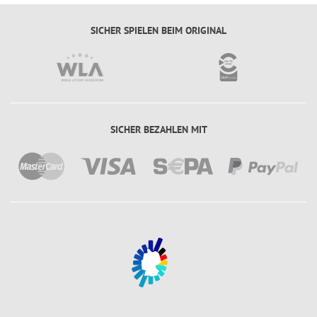
SICHER SPIELEN BEIM ORIGINAL
SICHER BEZAHLEN MIT