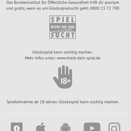
Das Bundesinstitut für Öffentliche Gesundheit hilft dir anonym
und gratis, wenn es um Glücksspielsucht geht: 0800 13 72 700
Glücksspiel kann süchtig machen.
Mehr Infos unter: www.check-dein-spiel.de
Spielteilnahme ab 18 Jahren. Glücksspiel kann süchtig machen.