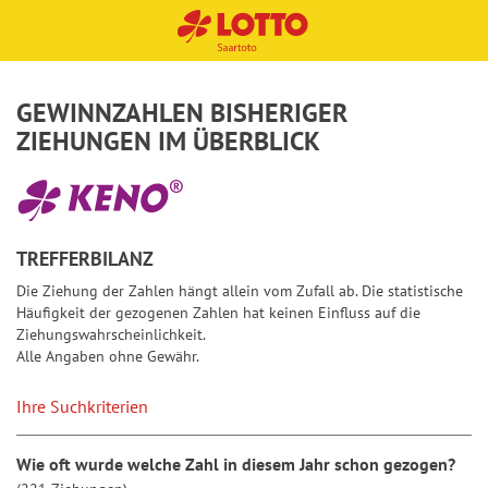
GEWINNZAHLEN BISHERIGER
An
An
An
Anl
Allgemei
Spiel 77
St
St
St
Tei
Teilnahm
TOTO
NORMALSCHEIN
NORMALSCHEIN
SPIELSCHEIN
SPIELSCHEIN
ZIEHUNGEN IM ÜBERBLICK
lei
lei
lei
eit
ne
ati
ati
ati
lna
ebedingu
6aus45
Super 6
tu
tu
tu
un
Informati
sti
sti
sti
hm
ngen
Spielplan
SYSTEMSCHEIN
SYSTEMSCHEIN
ng
ng
ng
g
onen
ke
ke
ke
eb
Typ
Einsatz
TOTO
TOTO
Wie
Wie
Wie
Wie
n
n
n
edi
funk
funk
funk
funk
Quicktipp
Dauerschein
Dauerschein
6aus45
Online
13er
TREFFERBILANZ
Fehl
Fehl
Welc
ng
tioni
tioni
tioni
tioni
spielen
end
end
he
Anleitung
spielen
Wette
un
ert
ert
ert
ert
+1
+3
+5
Die Ziehung der Zahlen hängt allein vom Zufall ab. Die statistische
e
e
Zahl
Jackpot-
Jackpot-
LOT
EUR
KEN
die
Anleitung
ge
Zahl
Zahl
wur
Häufigkeit der gezogenen Zahlen hat keinen Einfluss auf die
TO
OJA
O?
Glüc
Jäger
Jäger
Übersi
en
en
de
Ziehungswahrscheinlichkeit.
TOTO
n
6aus
CKP
ksSpi
&
&
wan
Quicktipp
Quicktipp
cht
Alle Angaben ohne Gewähr.
49?
OT?
rale?
6aus45
TOTO
Ge
Treff
Treff
n
spielen
spielen
erbil
erbil
gezo
+4
+4
+6
+6
+10
+10
+14
+12
Gewinnza
13er
wi
Cash
Ge
Ge
Za
anz
anz
gen?
Ihre Suchkriterien
hlen
Wette
nn
Pyram
wi
wi
hle
T
F
T
Gewinnza
za
ide
Tei
Zie
Tei
nn
nn
n
r
e
r
Wie oft wurde welche Zahl in diesem Jahr schon gezogen?
hlen
hle
lna
hu
lna
za
za
&
e
h
e