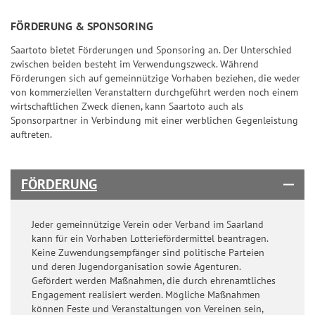
FÖRDERUNG & SPONSORING
Saartoto bietet Förderungen und Sponsoring an. Der Unterschied
zwischen beiden besteht im Verwendungszweck. Während
Förderungen sich auf gemeinnützige Vorhaben beziehen, die weder
von kommerziellen Veranstaltern durchgeführt werden noch einem
wirtschaftlichen Zweck dienen, kann Saartoto auch als
Sponsorpartner in Verbindung mit einer werblichen Gegenleistung
auftreten.
FÖRDERUNG
Jeder gemeinnützige Verein oder Verband im Saarland
kann für ein Vorhaben Lotteriefördermittel beantragen.
Keine Zuwendungsempfänger sind politische Parteien
und deren Jugendorganisation sowie Agenturen.
Gefördert werden Maßnahmen, die durch ehrenamtliches
Engagement realisiert werden. Mögliche Maßnahmen
können Feste und Veranstaltungen von Vereinen sein,