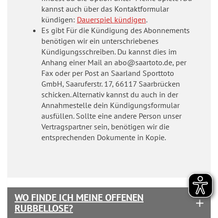
a
kannst auch über das Kontaktformular
kündigen:
Dauerspiel kündigen
.
h
Es gibt Für die Kündigung des Abonnements
l
benötigen wir ein unterschriebenes
I
Kündigungsschreiben. Du kannst dies im
h
Anhang einer Mail an abo@saartoto.de, per
r
Fax oder per Post an Saarland Sporttoto
GmbH, Saaruferstr. 17, 66117 Saarbrücken
G
schicken. Alternativ kannst du auch in der
l
Annahmestelle dein Kündigungsformular
ü
ausfüllen. Sollte eine andere Person unser
c
Vertragspartner sein, benötigen wir die
k
entsprechenden Dokumente in Kopie.
s
-
T
i
p
WO FINDE ICH MEINE OFFENEN
p
RUBBELLOSE?