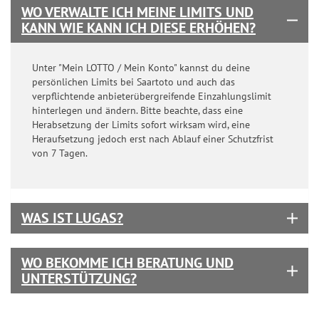
WO VERWALTE ICH MEINE LIMITS UND
KANN WIE KANN ICH DIESE ERHÖHEN?
Unter "Mein LOTTO / Mein Konto" kannst du deine
persönlichen Limits bei Saartoto und auch das
verpflichtende anbieterübergreifende Einzahlungslimit
hinterlegen und ändern. Bitte beachte, dass eine
Herabsetzung der Limits sofort wirksam wird, eine
Heraufsetzung jedoch erst nach Ablauf einer Schutzfrist
von 7 Tagen.
WAS IST LUGAS?
WO BEKOMME ICH BERATUNG UND
UNTERSTÜTZUNG?