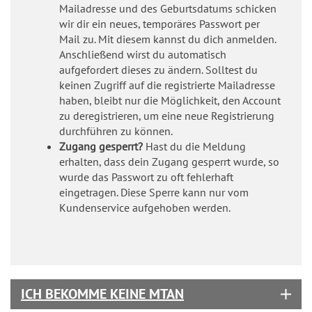
Mailadresse und des Geburtsdatums schicken
wir dir ein neues, temporäres Passwort per
Mail zu. Mit diesem kannst du dich anmelden.
Anschließend wirst du automatisch
aufgefordert dieses zu ändern. Solltest du
keinen Zugriff auf die registrierte Mailadresse
haben, bleibt nur die Möglichkeit, den Account
zu deregistrieren, um eine neue Registrierung
durchführen zu können.
Zugang gesperrt?
Hast du die Meldung
erhalten, dass dein Zugang gesperrt wurde, so
wurde das Passwort zu oft fehlerhaft
eingetragen. Diese Sperre kann nur vom
Kundenservice aufgehoben werden.
ICH BEKOMME KEINE MTAN