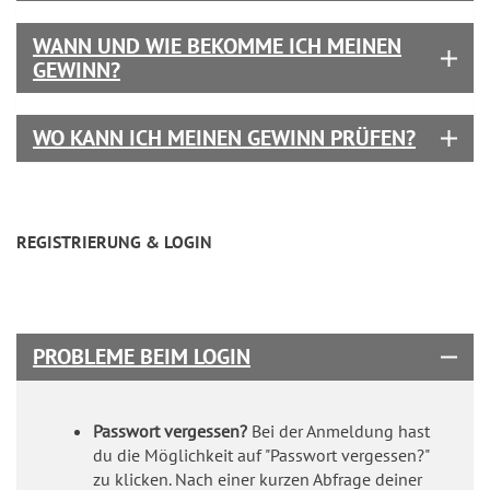
WANN UND WIE BEKOMME ICH MEINEN
GEWINN?
WO KANN ICH MEINEN GEWINN PRÜFEN?
REGISTRIERUNG & LOGIN
PROBLEME BEIM LOGIN
Passwort vergessen?
Bei der Anmeldung hast
du die Möglichkeit auf "Passwort vergessen?"
zu klicken. Nach einer kurzen Abfrage deiner