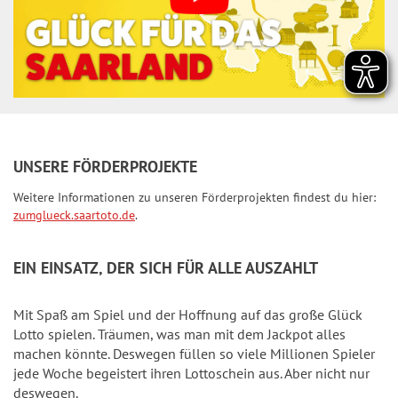
n
r
k
n
b
s
n
i
-
z
l
T
a
a
i
h
n
p
l
z
p
e
UNSERE FÖRDERPROJEKTE
I
n
h
Weitere Informationen zu unseren Förderprojekten findest du hier:
Q
r
zumglueck.saartoto.de
.
u
e
o
G
EIN EINSATZ, DER SICH FÜR ALLE AUSZAHLT
t
l
e
ü
Mit Spaß am Spiel und der Hoffnung auf das große Glück
n
c
Lotto spielen. Träumen, was man mit dem Jackpot alles
k
machen könnte. Deswegen füllen so viele Millionen Spieler
s
jede Woche begeistert ihren Lottoschein aus. Aber nicht nur
z
deswegen.