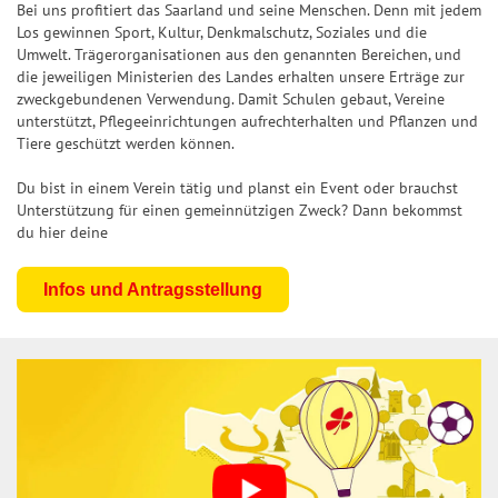
Golde
Bei uns profitiert das Saarland und seine Menschen. Denn mit jedem
n
hm
ng
hm
hle
hle
Qu
f
l
f
ne 7
Los gewinnen Sport, Kultur, Denkmalschutz, Soziales und die
TOTO
Welc
eb
Das
eb
n
n
ote
f
e
f
Umwelt. Trägerorganisationen aus den genannten Bereichen, und
he
Lott
13er
edi
edi
Diama
die jeweiligen Ministerien des Landes erhalten unsere Erträge zur
Welc
Welc
Zahl
n
e
n
e
o-
Wette
zweckgebundenen Verwendung. Damit Schulen gebaut, Vereine
he
he
wur
ng
ng
Glüc
nt 7
Welc
r
d
r
Zahl
Zahl
de
k
unterstützt, Pflegeeinrichtungen aufrechterhalten und Pflanzen und
Spielplan
he
un
un
b
e
b
wur
wur
wan
kom
Tiere geschützt werden können.
Zahl
Platin
ge
ge
de
de
n
mt
i
Z
i
en
7
wan
wan
gezo
aus
n
n
wurd
Du bist in einem Verein tätig und planst ein Event oder brauchst
l
a
l
n
n
gen?
dem
en
Unterstützung für einen gemeinnützigen Zweck? Dann bekommst
gezo
gezo
Saar
Heiße
a
h
a
gezo
gen?
gen?
du hier deine
land
Qu
gen
7
n
l
n
und
ot
z
e
z
Qu
Qu
wie
Tei
Infos und Antragsstellung
en
hoch
n
ot
ot
lna
I
sind
Wie
en
en
hm
die
T
h
hoc
Quot
Wie
Wie
h
eb
r
r
en?
hoc
hoc
sind
edi
e
G
h
h
die
G
sind
sind
Quot
ng
f
l
e
die
die
en?
un
f
ü
Quot
Quot
w
ge
en?
en?
e
c
i