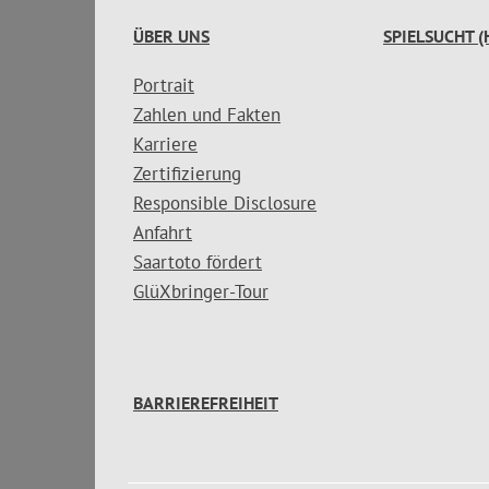
ÜBER UNS
SPIELSUCHT (
Portrait
Zahlen und Fakten
Karriere
Zertifizierung
Responsible Disclosure
Anfahrt
Saartoto fördert
GlüXbringer-Tour
BARRIEREFREIHEIT