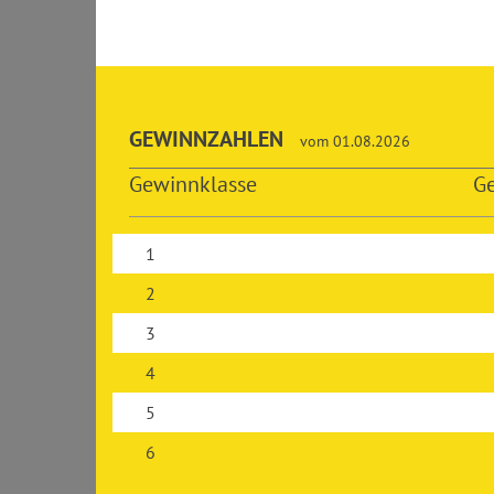
GEWINNZAHLEN
vom 01.08.2026
Gewinnklasse
Ge
1
2
3
4
5
6