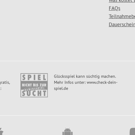
Was kostet 
FAQs
Teilnahmeb
Dauerschei
Glücksspiel kann süchtig machen.
ratis,
Mehr Infos unter: www.check-dein-
:
spiel.de