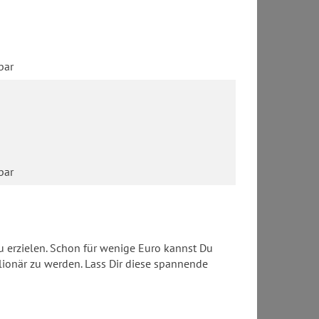
bar
bar
zu erzielen. Schon für wenige Euro kannst Du
ionär zu werden. Lass Dir diese spannende