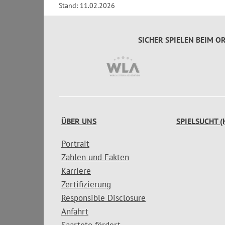
Stand: 11.02.2026
SICHER SPIELEN BEIM O
ÜBER UNS
SPIELSUCHT (
Portrait
Zahlen und Fakten
Karriere
Zertifizierung
Responsible Disclosure
Anfahrt