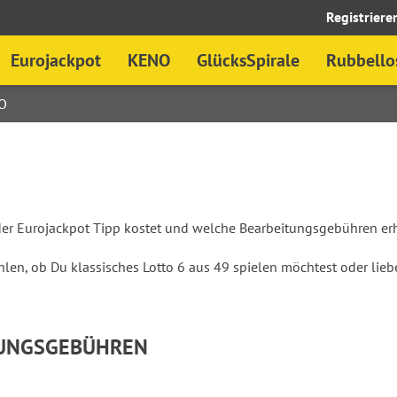
Registriere
Bitte füllen Sie die na
Eurojackpot
KENO
GlücksSpirale
Rubbello
damit Sie unser Spiel
O
E-Mail-Adresse
itung
itung
itung
itung
emeine Informationen
l 77
Statistiken
Statistiken
Statistiken
Teilnahmebedingungen
Teilnahmebedingungen
TOTO 6aus45 Spielplan
ktioniert LOTTO 6aus49?
nktioniert EUROJACKPOT?
ktioniert KENO?
ktioniert die GlücksSpirale?
Fehlende Zahlen & Trefferbilanz
Fehlende Zahlen & Trefferbilanz
Welche Zahl wurde wann gezogen?
ne spielen
r 6
TOTO 13er Wette Anleit
Fehlende Zahlen
Trefferbilanz
Trefferbilanz
Passwort
nnzahlen
nnzahlen
nnzahlen
en & Quoten
Ziehung
Teilnahmebedingungen
Teilnahmebedingungen
Trefferbilanz
Ihr Glücks-Tipp
bersicht
 Zahl wurde wann gezogen?
 Zahl wurde wann gezogen?
 Zahl wurde wann gezogen?
 Zahlen wurden gezogen und wie hoch sind
Das Lotto-Glück kommt aus dem Saar
 6aus45 Anleitung
TOTO 13er Wette Gewinn
oder Eurojackpot Tipp kostet und welche Bearbeitungsgebühren e
ten?
Ihre Glückszahl
ash Pyramide
en
en
en
Teilnahmebedingungen
ewinnzahlen
Ihr Glücks-Tipp
ANM
 6aus45 Gewinnzahlen
TOTO 13er Wette Spielpl
en, ob Du klassisches Lotto 6 aus 49 spielen möchtest oder liebe
h sind die Quoten?
h sind die Quoten?
h sind die Quoten?
oldene 7
uoten
iamant 7
TUNGSGEBÜHREN
latin 7
Neu hier?
Dann
eiße 7