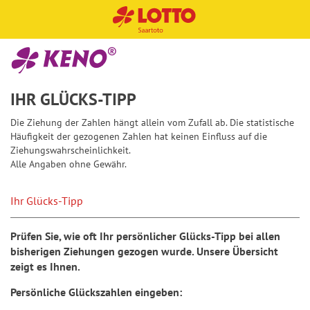
An
An
An
Anl
Allgemei
Spiel 77
St
St
St
Tei
Teilnahm
TOTO
NORMALSCHEIN
NORMALSCHEIN
SPIELSCHEIN
SPIELSCHEIN
lei
lei
lei
eit
ne
ati
ati
ati
lna
ebedingu
6aus45
IHR GLÜCKS-TIPP
Super 6
tu
tu
tu
un
Informati
sti
sti
sti
hm
ngen
Spielplan
SYSTEMSCHEIN
SYSTEMSCHEIN
Die Ziehung der Zahlen hängt allein vom Zufall ab. Die statistische
ng
ng
ng
g
onen
ke
ke
ke
eb
Typ
Einsatz
Häufigkeit der gezogenen Zahlen hat keinen Einfluss auf die
TOTO
TOTO
Wie
Wie
Wie
Wie
n
n
n
edi
Ziehungswahrscheinlichkeit.
funk
funk
funk
funk
Quicktipp
Dauerschein
Dauerschein
6aus45
Online
13er
Fehl
Fehl
Welc
ng
Alle Angaben ohne Gewähr.
tioni
tioni
tioni
tioni
spielen
end
end
he
Anleitung
spielen
Wette
un
ert
ert
ert
ert
+1
+3
+5
e
e
Zahl
Jackpot-
Jackpot-
LOT
EUR
KEN
die
Anleitung
ge
Zahl
Zahl
wur
Ihr Glücks-Tipp
TO
OJA
O?
Glüc
Jäger
Jäger
Übersi
en
en
de
TOTO
n
6aus
CKP
ksSpi
&
&
wan
Quicktipp
Quicktipp
cht
49?
OT?
rale?
6aus45
TOTO
Ge
Treff
Treff
n
Prüfen Sie, wie oft Ihr persönlicher Glücks-Tipp bei allen
spielen
spielen
erbil
erbil
gezo
+4
+4
+6
+6
+10
+10
+14
+12
Gewinnza
13er
wi
bisherigen Ziehungen gezogen wurde. Unsere Übersicht
Cash
Ge
Ge
Za
anz
anz
gen?
hlen
Wette
zeigt es Ihnen.
nn
Pyram
wi
wi
hle
T
F
T
Gewinnza
za
ide
Tei
Zie
Tei
nn
nn
n
r
e
r
Persönliche Glückszahlen eingeben:
hlen
hle
lna
hu
lna
za
za
&
e
h
e