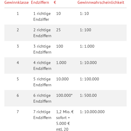
Gewinnklasse
Endziffern
€
Gewinnwahrscheinlichkeit
1
1 richtige
10
1: 10
Endziffer
2
2 richtige
25
1: 100
Endziffern
3
3 richtige
100
1: 1.000
Endziffern
4
4 richtige
1.000
1: 10.000
Endziffern
5
5 richtige
10.000
1: 100.000
Endziffern
6
6 richtige
100.000*
1: 500.00
Endziffern
7
7 richtige
1,2 Mio. €
1: 10.000.000
Endziffern
sofort +
5.000 €
mtl. 20