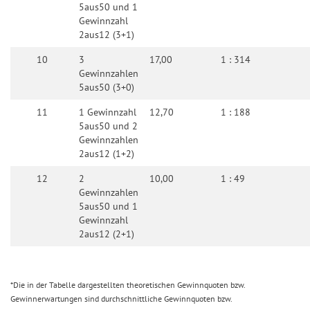
5aus50 und 1
Gewinnzahl
2aus12 (3+1)
10
3
17,00
1 : 314
Gewinnzahlen
5aus50 (3+0)
11
1 Gewinnzahl
12,70
1 : 188
5aus50 und 2
Gewinnzahlen
2aus12 (1+2)
12
2
10,00
1 : 49
Gewinnzahlen
5aus50 und 1
Gewinnzahl
2aus12 (2+1)
*Die in der Tabelle dargestellten theoretischen Gewinnquoten bzw.
Gewinnerwartungen sind durchschnittliche Gewinnquoten bzw.