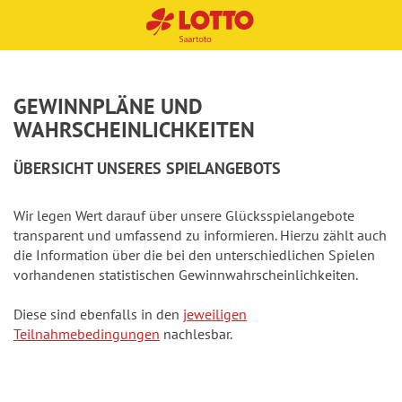
An
An
An
Anl
Allgemei
Spiel 77
St
St
St
Tei
Teilnahm
TOTO
GEWINNPLÄNE UND
NORMALSCHEIN
NORMALSCHEIN
SPIELSCHEIN
SPIELSCHEIN
lei
lei
lei
eit
ne
ati
ati
ati
lna
ebedingu
6aus45
WAHRSCHEINLICHKEITEN
Super 6
tu
tu
tu
un
Informati
sti
sti
sti
hm
ngen
Spielplan
SYSTEMSCHEIN
SYSTEMSCHEIN
ÜBERSICHT UNSERES SPIELANGEBOTS
ng
ng
ng
g
onen
ke
ke
ke
eb
Typ
Einsatz
TOTO
TOTO
Wie
Wie
Wie
Wie
n
n
n
edi
funk
funk
funk
funk
Quicktipp
Dauerschein
Dauerschein
6aus45
Online
13er
Fehl
Fehl
Welc
ng
Wir legen Wert darauf über unsere Glücksspielangebote
tioni
tioni
tioni
tioni
spielen
end
end
he
Anleitung
spielen
Wette
un
transparent und umfassend zu informieren. Hierzu zählt auch
ert
ert
ert
ert
+1
+3
+5
e
e
Zahl
Jackpot-
Jackpot-
LOT
EUR
KEN
die
die Information über die bei den unterschiedlichen Spielen
Anleitung
ge
Zahl
Zahl
wur
TO
OJA
O?
Glüc
Jäger
Jäger
Übersi
en
en
de
vorhandenen statistischen Gewinnwahrscheinlichkeiten.
TOTO
n
6aus
CKP
ksSpi
&
&
wan
Quicktipp
Quicktipp
cht
49?
OT?
rale?
6aus45
TOTO
Ge
Treff
Treff
n
spielen
spielen
Diese sind ebenfalls in den
jeweiligen
erbil
erbil
gezo
+4
+4
+6
+6
+10
+10
+14
+12
Gewinnza
13er
wi
Cash
Ge
Ge
Za
Teilnahmebedingungen
nachlesbar.
anz
anz
gen?
hlen
Wette
nn
Pyram
wi
wi
hle
T
F
T
Gewinnza
za
ide
Tei
Zie
Tei
nn
nn
n
r
e
r
hlen
hle
lna
hu
lna
za
za
&
e
h
e