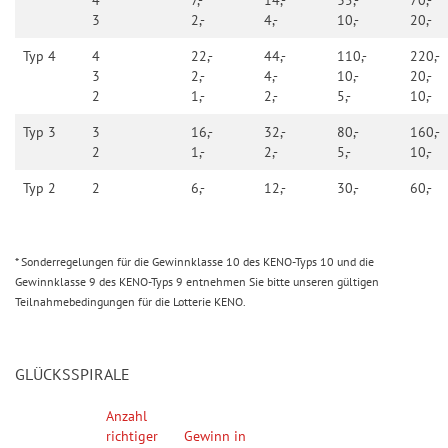
4
7,-
14,-
35,-
70,-
3
2,-
4,-
10,-
20,-
Typ 4
4
22,-
44,-
110,-
220,-
3
2,-
4,-
10,-
20,-
2
1,-
2,-
5,-
10,-
Typ 3
3
16,-
32,-
80,-
160,-
2
1,-
2,-
5,-
10,-
Typ 2
2
6,-
12,-
30,-
60,-
* Sonderregelungen für die Gewinnklasse 10 des KENO-Typs 10 und die
Gewinnklasse 9 des KENO-Typs 9 entnehmen Sie bitte unseren gültigen
Teilnahmebedingungen für die Lotterie KENO.
GLÜCKSSPIRALE
Anzahl
richtiger
Gewinn in