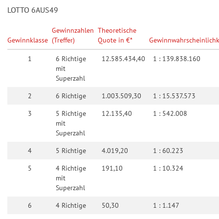
Golde
n
hm
ng
hm
LOTTO 6AUS49
hle
hle
Qu
f
l
f
ne 7
TOTO
Welc
eb
Das
eb
n
n
ote
f
e
f
he
Lott
13er
Gewinnzahlen
Theoretische
edi
edi
Diama
Welc
Welc
Zahl
n
e
n
e
o-
Gewinnklasse
(Treffer)
Quote in €*
Gewinnwahrscheinlichk
Wette
he
he
wur
ng
ng
Glüc
nt 7
Welc
r
d
r
Zahl
Zahl
de
k
Spielplan
he
un
un
1
6 Richtige
12.585.434,40
1 : 139.838.160
b
e
b
wur
wur
wan
kom
Zahl
Platin
ge
ge
mit
de
de
n
mt
i
Z
i
en
7
wan
wan
gezo
aus
Superzahl
n
n
wurd
l
a
l
n
n
gen?
dem
en
gezo
gezo
Saar
Heiße
2
6 Richtige
1.003.509,30
1 : 15.537.573
a
h
a
gezo
gen?
gen?
land
Qu
gen
7
n
l
n
3
5 Richtige
12.135,40
1 : 542.008
und
ot
z
e
z
Qu
Qu
wie
Tei
mit
en
hoch
Superzahl
n
ot
ot
lna
I
sind
Wie
en
en
hm
die
T
h
hoc
4
5 Richtige
4.019,20
1 : 60.223
Quot
Wie
Wie
h
eb
r
r
en?
hoc
hoc
sind
5
4 Richtige
191,10
1 : 10.324
edi
e
G
h
h
die
mit
G
sind
sind
Quot
ng
f
l
Superzahl
e
die
die
en?
un
f
ü
Quot
Quot
w
6
4 Richtige
50,30
1 : 1.147
ge
en?
en?
e
c
i