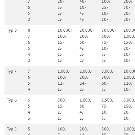
7
20,-
40,-
100,-
200,-
6
5,-
10,-
25,-
50,-
5
2,-
4,-
10,-
20,-
0
2,-
4,-
10,-
20,-
Typ 8
8
10.000,-
20.000,-
50.000,-
100.00
7
100,-
200,-
500,-
1.000,
6
15,-
30,-
75,-
150,-
5
2,-
4,-
10,-
20,-
4
1,-
2,-
5,-
10,-
0
1,-
2,-
5,-
10,-
Typ 7
7
1.000,-
2.000,-
5.000,-
10.000
6
100,-
200,-
500,-
1.000,
5
12,-
24,-
60,-
120,-
4
1,-
2,-
5,-
10,-
Typ 6
6
500,-
1.000,-
2.500,-
5.000,
5
15,-
30,-
75,-
150,-
4
2,-
4,-
10,-
20,-
3
1,-
2,-
5,-
10,-
Typ 5
5
100,-
200,-
500,-
1.000,