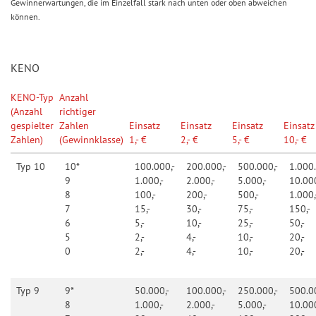
Gewinnerwartungen, die im Einzelfall stark nach unten oder oben abweichen
können.
KENO
KENO-Typ
Anzahl
(Anzahl
richtiger
gespielter
Zahlen
Einsatz
Einsatz
Einsatz
Einsatz
Zahlen)
(Gewinnklasse)
1,- €
2,- €
5,- €
10,- €
Typ 10
10*
100.000,-
200.000,-
500.000,-
1.000.
9
1.000,-
2.000,-
5.000,-
10.000
8
100,-
200,-
500,-
1.000,
7
15,-
30,-
75,-
150,-
6
5,-
10,-
25,-
50,-
5
2,-
4,-
10,-
20,-
0
2,-
4,-
10,-
20,-
Typ 9
9*
50.000,-
100.000,-
250.000,-
500.00
8
1.000,-
2.000,-
5.000,-
10.000