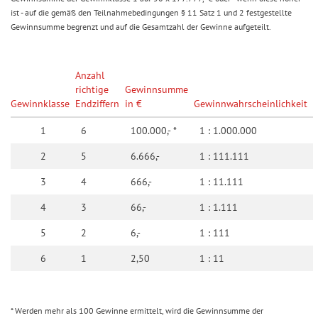
ist - auf die gemäß den Teilnahmebedingungen § 11 Satz 1 und 2 festgestellte
Gewinnsumme begrenzt und auf die Gesamtzahl der Gewinne aufgeteilt.
Anzahl
richtige
Gewinnsumme
Gewinnklasse
Endziffern
in €
Gewinnwahrscheinlichkeit
1
6
100.000,- *
1 : 1.000.000
2
5
6.666,-
1 : 111.111
3
4
666,-
1 : 11.111
4
3
66,-
1 : 1.111
5
2
6,-
1 : 111
6
1
2,50
1 : 11
* Werden mehr als 100 Gewinne ermittelt, wird die Gewinnsumme der