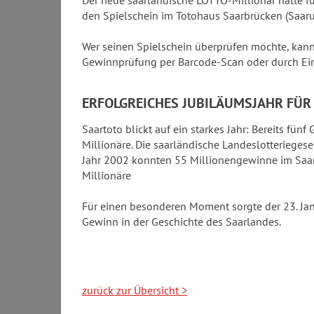
Der neue saarländische LOTTO-Millionär hatte fü
den Spielschein im Totohaus Saarbrücken (Saarufe
Tippgemeinschaften
Wer seinen Spielschein überprüfen möchte, kann 
SAARTOTO Partner
Gewinnprüfung per Barcode-Scan oder durch Ei
Was kostet Lotto
ERFOLGREICHES JUBILÄUMSJAHR FÜR
FAQs
Saartoto blickt auf ein starkes Jahr: Bereits fü
Teilnahmebedingungen
Millionäre. Die saarländische Landeslotterieges
Dauerschein kündigen
Jahr 2002 konnten 55 Millionengewinne im Saarl
Millionäre
Für einen besonderen Moment sorgte der 23. Ja
Gewinn in der Geschichte des Saarlandes.
zurück zur Übersicht
>