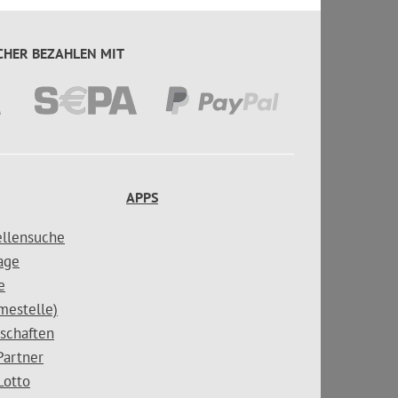
CHER BEZAHLEN MIT
APPS
llensuche
age
e
mestelle)
schaften
artner
Lotto