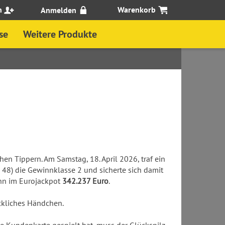
n
Warenkorb
Anmelden
chfolgenden Felder aus,
se
Weitere Produkte
eangebot nutzen können.
32
50
ung
MIO
MIO
land
EUR
EUR
zahlen
Diesen Freitag im Jackpot
Diesen Samstag im Jackpot
ELDEN
an
en Tippern. Am Samstag, 18. April 2026, traf ein
JETZT SPIELEN
JETZT SPIELEN
Passwort vergessen?
 48) die Gewinnklasse 2 und sicherte sich damit
wann im Eurojackpot
342.237 Euro
.
Gewinnklasse 1, Chance rd. 1:140 Mio., ab 18 Jahren
Gewinnklasse 1, Chance rd. 1:140 Mio., ab 18 Jahren
ckliches Händchen.
 hier registrieren!