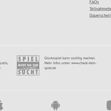
FAQs
Teilnahmeb
Dauerschei
Glücksspiel kann süchtig machen.
ratis,
Mehr Infos unter: www.check-dein-
:
spiel.de