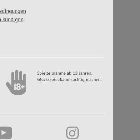
edingungen
n kündigen
Spielteilnahme ab 18 Jahren.
Glücksspiel kann süchtig machen.