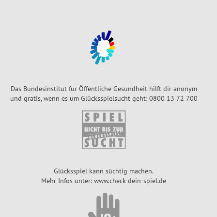
a
h
l
I
h
r
G
Das Bundesinstitut für Öffentliche Gesundheit hilft dir anonym
l
und gratis, wenn es um Glücksspielsucht geht: 0800 13 72 700
ü
c
k
s
-
T
Glücksspiel kann süchtig machen.
i
Mehr Infos unter: www.check-dein-spiel.de
p
p