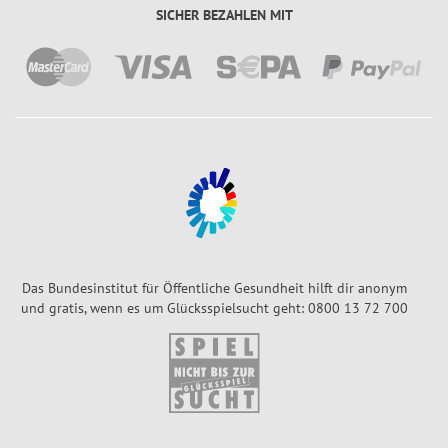
SICHER BEZAHLEN MIT
a
h
l
I
h
r
G
l
ü
c
k
Das Bundesinstitut für Öffentliche Gesundheit hilft dir anonym
s
und gratis, wenn es um Glücksspielsucht geht: 0800 13 72 700
-
T
i
p
p