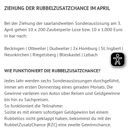
Golde
n
hm
ng
hm
hle
hle
Qu
f
l
f
ZIEHUNG DER RUBBELZUSATZCHANCE IM APRIL
ne 7
TOTO
Welc
eb
Das
eb
n
n
ote
f
e
f
he
Lott
13er
edi
edi
Diama
Welc
Welc
Zahl
n
e
n
e
o-
Bei der Ziehung der saarlandweiten Sonderauslosung am 3.
Wette
he
he
wur
ng
ng
Glüc
nt 7
Welc
r
d
r
April gehen 10 x 200 Zauberperle-Lose bzw. 10 x 1.000 Euro
Zahl
Zahl
de
k
Spielplan
he
un
un
b
e
b
wur
wur
wan
in bar nach:
kom
Zahl
Platin
ge
ge
de
de
n
mt
i
Z
i
en
7
wan
wan
gezo
aus
n
n
wurd
Beckingen | Ottweiler | Dudweiler | 2x Homburg | St. Ingbert |
l
a
l
n
n
gen?
dem
en
Neunkirchen | Riegelsberg | Blieskastel | Lebach
gezo
gezo
Saar
Heiße
a
h
a
gezo
gen?
gen?
land
Qu
gen
7
n
l
n
und
ot
WIE FUNKTIONIERT DIE RUBBELZUSATZCHANCE?
z
e
z
Qu
Qu
wie
Tei
en
hoch
n
ot
ot
lna
I
Jedes Jahr werden sechs Sonderauslosungen durchgeführt,
sind
Wie
en
en
hm
die
immer am ersten Donnerstag eines geraden Monats. Die
T
h
hoc
Quot
Wie
Wie
h
Gewinne variieren von Autos über Reisen und Geldgewinne
eb
r
r
en?
hoc
hoc
sind
bis hin zu Sachpreisen.
edi
e
G
h
h
die
G
So funktioniert die Teilnahme:
sind
sind
Quot
ng
f
l
Sollte es mit einem sofortigen Geldgewinn bei einem
e
die
die
en?
un
f
ü
Quot
Quot
Rubbellos nicht geklappt haben, bekommst du mit der
w
ge
en?
en?
e
c
RubbelZusatzChance (RZC) eine zweite Gewinnchance.
i