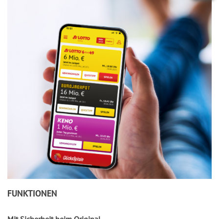
n
r
k
n
b
s
n
i
-
z
l
T
a
a
i
h
n
p
l
z
p
e
I
n
h
Q
r
u
e
o
G
t
l
e
ü
n
c
k
FUNKTIONEN
s
z