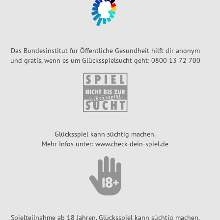
Das Bundesinstitut für Öffentliche Gesundheit hilft dir anonym
und gratis, wenn es um Glücksspielsucht geht: 0800 13 72 700
Glücksspiel kann süchtig machen.
Mehr Infos unter: www.check-dein-spiel.de
Spielteilnahme ab 18 Jahren. Glücksspiel kann süchtig machen.