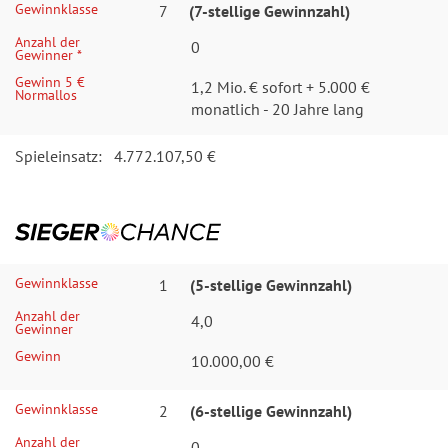
Gewinnklasse
7
(7-stellige Gewinnzahl)
a
h
Anzahl der
0
Gewinner *
l
Gewinn 5 €
1,2 Mio. € sofort + 5.000 €
Normallos
I
monatlich - 20 Jahre lang
h
r
Spieleinsatz: 4.772.107,50 €
G
l
ü
c
k
Gewinnklasse
1
(5-stellige Gewinnzahl)
s
Anzahl der
4,0
-
Gewinner
T
Gewinn
10.000,00 €
i
p
Gewinnklasse
2
(6-stellige Gewinnzahl)
p
Anzahl der
0