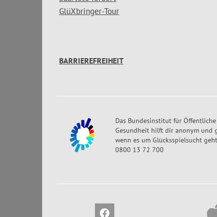
GlüXbringer-Tour
BARRIEREFREIHEIT
Das Bundesinstitut für Öffentliche
Gesundheit hilft dir anonym und g
wenn es um Glücksspielsucht geht
0800 13 72 700