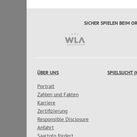
SICHER SPIELEN BEIM O
ÜBER UNS
SPIELSUCHT (
Portrait
Zahlen und Fakten
Karriere
Zertifizierung
Responsible Disclosure
Anfahrt
Saartoto fördert