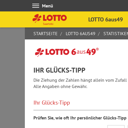
Menü
LOTTO 6aus49
Zahlen und Fakten
STARTSEITE
LOTTO 6AUS49
STATISTIKE
Portrait
Anle
Anle
Anle
Anle
Allg
Spie
NORMALSCHEIN
NORMALSCHEIN
SPIELSCHEIN
SPIELSCHEIN
Hilfe und Beratung
Zahlen und Fakten
Wie fun
Wie fu
Wie fun
Wie fun
Onli
Supe
Karriere
SYSTEMSCHEIN
SYSTEMSCHEIN
Gewi
Gewi
Gewi
Zahl
Rund um Saartoto
Typ
Einsatz
Ü
IHR GLÜCKS-TIPP
Zertifizierung
Welche
Welche
Welche
Welche
TOTO
Dauerschein
Dauerschein
Jackpot
die Quo
Quicktipp spielen
C
Die Ziehung der Zahlen hängt allein vom Zufall 
Responsible Disclosure
Quot
Quot
Quot
G
Annahmestellensuche, Kundenkarte und vieles mehr
News
TOTO
Jackpot-Jäger
Jackpot-Jäger
Alle Angaben ohne Gewähr.
+1
+3
+5
Wie hoc
Wie hoc
Wie hoc
G
Anfahrt
Annahmestellensuche
Q
Quicktipp spielen
Quicktipp spielen
Sonderauslosungen
Ihr Glücks-Tipp
D
Unsere Apps für iOS und Android
Saartoto fördert
Gewinnanfrage
+2
+2
+4
+4
+6
+6
+10
+10
+14
+12
Presse
P
GlüXbringer-Tour
Kundenkarte
Prüfen Sie, wie oft Ihr persönlicher Glücks-Tip
glüXmagazin
H
Abo (Annahmestelle)