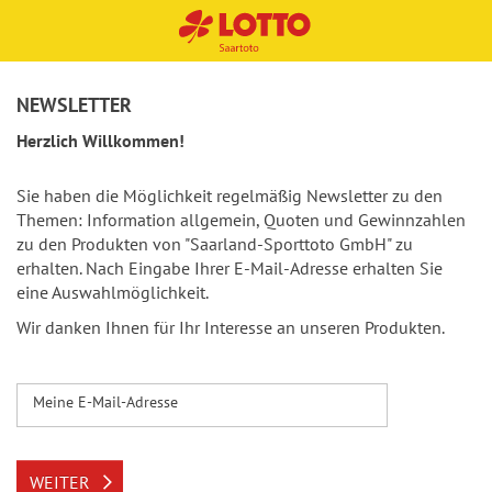
NEWSLETTER
An
An
An
Anl
Allgemei
Spiel 77
St
St
St
Tei
Teilnahm
TOTO
NORMALSCHEIN
NORMALSCHEIN
SPIELSCHEIN
SPIELSCHEIN
Herzlich Willkommen!
lei
lei
lei
eit
ne
ati
ati
ati
lna
ebedingu
6aus45
Super 6
tu
tu
tu
un
Informati
sti
sti
sti
hm
ngen
Spielplan
SYSTEMSCHEIN
SYSTEMSCHEIN
Sie haben die Möglichkeit regelmäßig Newsletter zu den
ng
ng
ng
g
onen
ke
ke
ke
eb
Typ
Einsatz
Themen: Information allgemein, Quoten und Gewinnzahlen
TOTO
TOTO
Wie
Wie
Wie
Wie
n
n
n
edi
zu den Produkten von "Saarland-Sporttoto GmbH" zu
funk
funk
funk
funk
Quicktipp
Dauerschein
Dauerschein
6aus45
Online
13er
Fehl
Fehl
Welc
ng
erhalten. Nach Eingabe Ihrer E-Mail-Adresse erhalten Sie
tioni
tioni
tioni
tioni
spielen
end
end
he
Anleitung
spielen
Wette
un
ert
ert
ert
ert
+1
+3
+5
eine Auswahlmöglichkeit.
e
e
Zahl
Jackpot-
Jackpot-
LOT
EUR
KEN
die
Anleitung
ge
Zahl
Zahl
wur
TO
OJA
O?
Glüc
Wir danken Ihnen für Ihr Interesse an unseren Produkten.
Jäger
Jäger
Übersi
en
en
de
TOTO
n
6aus
CKP
ksSpi
&
&
wan
Quicktipp
Quicktipp
cht
49?
OT?
rale?
6aus45
TOTO
Ge
Treff
Treff
n
spielen
spielen
erbil
erbil
gezo
+4
+4
+6
+6
+10
+10
+14
+12
Gewinnza
13er
wi
Cash
Meine E-Mail-Adresse
Ge
Ge
Za
anz
anz
gen?
hlen
Wette
nn
Pyram
wi
wi
hle
T
F
T
Gewinnza
za
ide
Tei
Zie
Tei
nn
nn
n
r
e
r
hlen
hle
lna
hu
lna
WEITER
za
za
&
e
h
e