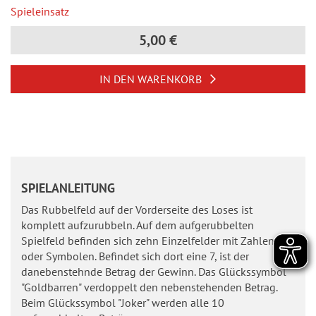
n
r
k
Spieleinsatz
n
b
s
n
5,00 €
i
-
z
l
T
a
a
i
IN DEN WARENKORB
h
n
p
l
z
p
e
I
n
h
Q
r
u
e
SPIELANLEITUNG
o
G
Das Rubbelfeld auf der Vorderseite des Loses ist
t
l
komplett aufzurubbeln. Auf dem aufgerubbelten
e
ü
Spielfeld befinden sich zehn Einzelfelder mit Zahlen
n
oder Symbolen. Befindet sich dort eine 7, ist der
c
danebenstehnde Betrag der Gewinn. Das Glückssymbol
k
"Goldbarren" verdoppelt den nebenstehenden Betrag.
s
Beim Glückssymbol "Joker" werden alle 10
z