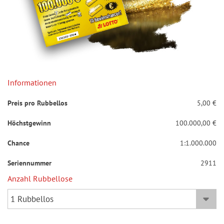
Golde
n
hm
ng
hm
hle
hle
Qu
f
l
f
ne 7
TOTO
Welc
eb
Das
eb
n
n
ote
f
e
f
he
Lott
13er
edi
edi
Diama
Welc
Welc
Zahl
n
e
n
e
o-
Wette
he
he
wur
ng
ng
Glüc
nt 7
Welc
r
d
r
Zahl
Zahl
de
k
Spielplan
he
un
un
b
e
b
wur
wur
wan
kom
Zahl
Platin
ge
ge
de
de
n
mt
i
Z
i
en
7
wan
wan
gezo
aus
n
n
Informationen
wurd
l
a
l
n
n
gen?
dem
en
gezo
gezo
Saar
Heiße
a
h
a
gezo
Preis pro Rubbellos
5,00 €
gen?
gen?
land
Qu
gen
7
n
l
n
und
ot
Höchstgewinn
100.000,00 €
z
e
z
Qu
Qu
wie
Tei
en
hoch
n
ot
ot
lna
I
sind
Chance
1:1.000.000
Wie
en
en
hm
die
T
h
hoc
Quot
Wie
Wie
h
eb
Seriennummer
2911
r
r
en?
hoc
hoc
sind
edi
e
G
Anzahl Rubbellose
h
h
die
G
sind
sind
Quot
ng
f
l
e
die
die
en?
un
f
ü
Quot
Quot
w
ge
en?
en?
e
c
i