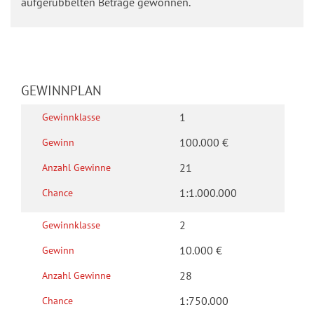
aufgerubbelten Beträge gewonnen.
a
h
l
I
h
GEWINNPLAN
r
1
Gewinn­klasse
G
l
100.000 €
Gewinn
ü
21
Anzahl Gewinne
c
k
1:1.000.000
Chance
s
2
Gewinn­klasse
-
T
10.000 €
Gewinn
i
28
Anzahl Gewinne
p
p
1:750.000
Chance