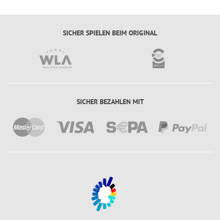
SICHER SPIELEN BEIM ORIGINAL
SICHER BEZAHLEN MIT