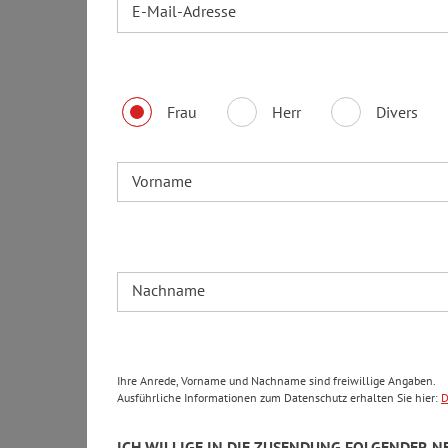
E-Mail-Adresse
Tippgemeinschaften
SAARTOTO Partner
Was kostet Lotto
Frau
Herr
Divers
FAQs
Vorname
Teilnahmebedingungen
Dauerschein kündigen
Nachname
Ihre Anrede, Vorname und Nachname sind freiwillige Angaben.
Ausführliche Informationen zum Datenschutz erhalten Sie hier:
D
ICH WILLIGE IN DIE ZUSENDUNG FOLGENDER 