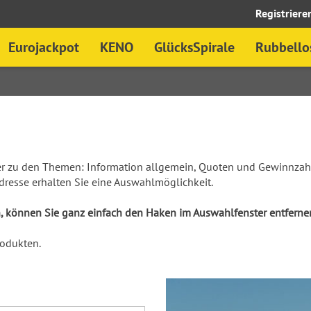
Registriere
Bitte füllen Sie die na
Eurojackpot
KENO
GlücksSpirale
Rubbello
damit Sie unser Spiel
E-Mail-Adresse
itung
itung
itung
itung
emeine Informationen
l 77
Statistiken
Statistiken
Statistiken
Teilnahmebedingungen
Teilnahmebedingungen
TOTO 6aus45 Spielplan
ktioniert LOTTO 6aus49?
nktioniert EUROJACKPOT?
ktioniert KENO?
ktioniert die GlücksSpirale?
Fehlende Zahlen & Trefferbilanz
Fehlende Zahlen & Trefferbilanz
Welche Zahl wurde wann gezogen?
ne spielen
r 6
TOTO 13er Wette Anleit
Fehlende Zahlen
Trefferbilanz
Trefferbilanz
Passwort
nnzahlen
nnzahlen
nnzahlen
en & Quoten
Ziehung
Teilnahmebedingungen
Teilnahmebedingungen
Trefferbilanz
Ihr Glücks-Tipp
bersicht
er zu den Themen: Information allgemein, Quoten und Gewinnzah
 Zahl wurde wann gezogen?
 Zahl wurde wann gezogen?
 Zahl wurde wann gezogen?
 Zahlen wurden gezogen und wie hoch sind
Das Lotto-Glück kommt aus dem Saar
 6aus45 Anleitung
TOTO 13er Wette Gewinn
ten?
dresse erhalten Sie eine Auswahlmöglichkeit.
Ihre Glückszahl
ash Pyramide
en
en
en
Teilnahmebedingungen
ewinnzahlen
Ihr Glücks-Tipp
ANM
 6aus45 Gewinnzahlen
TOTO 13er Wette Spielpl
, können Sie ganz einfach den Haken im Auswahlfenster entferne
h sind die Quoten?
h sind die Quoten?
h sind die Quoten?
oldene 7
uoten
rodukten.
iamant 7
latin 7
Neu hier?
Dann
eiße 7