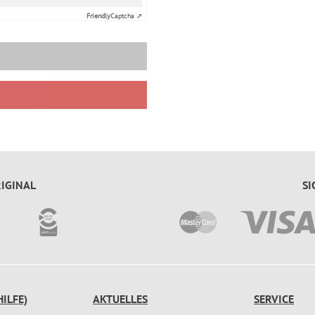
Friendly
Captcha ⇗
RIGINAL
SI
HILFE)
AKTUELLES
SERVICE