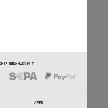
CHER BEZAHLEN MIT
APPS