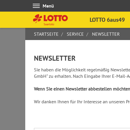
Menü
LOTTO 6aus49
Zahlen und Fakten
STARTSEITE
SERVICE
NEWSLETTER
Portrait
Anle
Anle
Anle
Anle
Allg
Spie
NORMALSCHEIN
NORMALSCHEIN
SPIELSCHEIN
SPIELSCHEIN
Hilfe und Beratung
Zahlen und Fakten
Wie fun
Wie fu
Wie fun
Wie fun
NEWSLETTER
Onli
Supe
Karriere
SYSTEMSCHEIN
SYSTEMSCHEIN
Gewi
Gewi
Gewi
Zahl
Rund um Saartoto
Typ
Einsatz
Ü
Sie haben die Möglichkeit regelmäßig Newslett
Zertifizierung
Welche
Welche
Welche
Welche
TOTO
Dauerschein
Dauerschein
Jackpot
die Quo
GmbH" zu erhalten. Nach Eingabe Ihrer E-Mail-A
Quicktipp spielen
C
Responsible Disclosure
Quot
Quot
Quot
G
Annahmestellensuche, Kundenkarte und vieles mehr
News
TOTO
Jackpot-Jäger
Jackpot-Jäger
+1
+3
+5
Wenn Sie einen Newsletter abbestellen möchten
Wie hoc
Wie hoc
Wie hoc
G
Anfahrt
Annahmestellensuche
Q
Quicktipp spielen
Quicktipp spielen
Sonderauslosungen
Wir danken Ihnen für Ihr Interesse an unseren P
D
Unsere Apps für iOS und Android
Saartoto fördert
Gewinnanfrage
+2
+2
+4
+4
+6
+6
+10
+10
+14
+12
Presse
P
GlüXbringer-Tour
Kundenkarte
glüXmagazin
H
Abo (Annahmestelle)