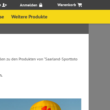
n
Warenkorb
Anmelden
chfolgenden Felder aus,
se
Weitere Produkte
eangebot nutzen können.
32
50
ung
MIO
MIO
len zu den Produkten von "Saarland-Sporttoto
land
EUR
EUR
zahlen
Diesen Freitag im Jackpot
Diesen Samstag im Jackpot
ELDEN
an
n.
JETZT SPIELEN
JETZT SPIELEN
Passwort vergessen?
Gewinnklasse 1, Chance rd. 1:140 Mio., ab 18 Jahren
Gewinnklasse 1, Chance rd. 1:140 Mio., ab 18 Jahren
 hier registrieren!