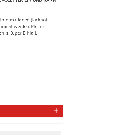
 Informationen (Jackpots,
ormiert werden. Meine
, z. B. per E-Mail.