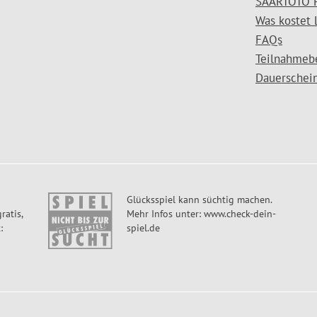
SAARTOTO P
Was kostet 
FAQs
Teilnahmeb
Dauerschei
Glücksspiel kann süchtig machen.
ratis,
Mehr Infos unter: www.check-dein-
:
spiel.de