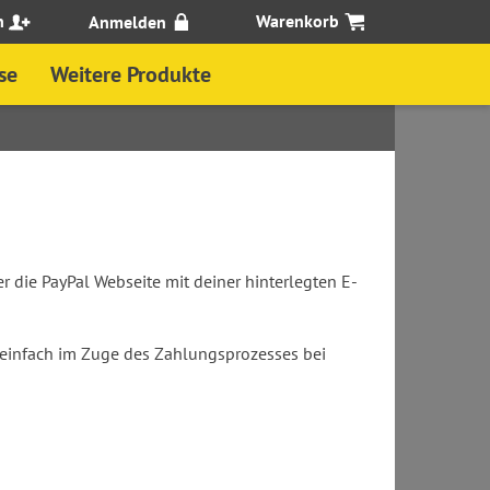
n
Warenkorb
Anmelden
chfolgenden Felder aus,
se
Weitere Produkte
eangebot nutzen können.
32
50
ung
MIO
MIO
land
EUR
EUR
zahlen
r die PayPal Webseite mit deiner hinterlegten E-
Diesen Freitag im Jackpot
Diesen Samstag im Jackpot
ELDEN
an
h einfach im Zuge des Zahlungsprozesses bei
JETZT SPIELEN
JETZT SPIELEN
Passwort vergessen?
Gewinnklasse 1, Chance rd. 1:140 Mio., ab 18 Jahren
Gewinnklasse 1, Chance rd. 1:140 Mio., ab 18 Jahren
 hier registrieren!