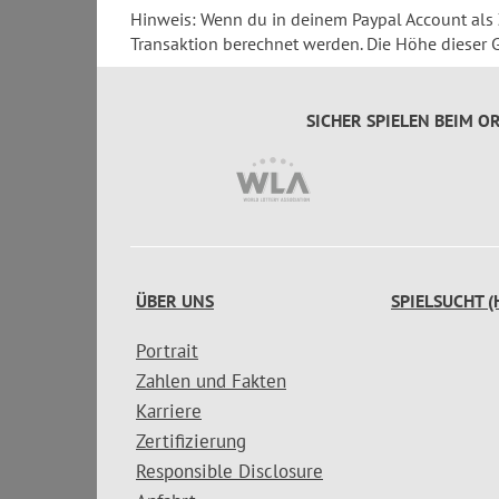
Hinweis: Wenn du in deinem Paypal Account als 
Transaktion berechnet werden. Die Höhe dieser G
SICHER SPIELEN BEIM O
ÜBER UNS
SPIELSUCHT (
Portrait
Zahlen und Fakten
Karriere
Zertifizierung
Responsible Disclosure