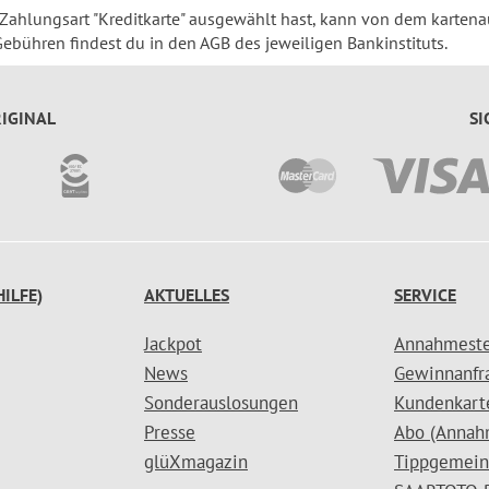
Zahlungsart "Kreditkarte" ausgewählt hast, kann von dem kartena
ebühren findest du in den AGB des jeweiligen Bankinstituts.
RIGINAL
SI
HILFE)
AKTUELLES
SERVICE
Jackpot
Annahmeste
News
Gewinnanfr
Sonderauslosungen
Kundenkart
Presse
Abo (Annah
glüXmagazin
Tippgemein