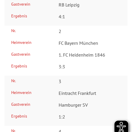
n
r
k
Gastverein
RB Leipzig
n
b
s
n
Ergebnis
4:1
i
-
z
l
T
a
Nr.
2
a
i
h
n
p
l
Heimverein
FC Bayern München
z
p
e
Gastverein
1. FC Heidenheim 1846
I
n
h
Ergebnis
3:3
Q
r
u
e
Nr.
3
o
G
t
l
Heimverein
Eintracht Frankfurt
e
ü
Gastverein
Hamburger SV
n
c
k
Ergebnis
1:2
s
z
Nr.
4