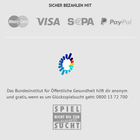
SICHER BEZAHLEN MIT
Das Bundesinstitut für Öffentliche Gesundheit hilft dir anonym
und gratis, wenn es um Glücksspielsucht geht: 0800 13 72 700