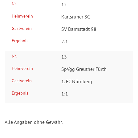
Nr.
12
Heimverein
Karlsruher SC
Gastverein
SV Darmstadt 98
Ergebnis
2:1
Nr.
13
Heimverein
SpVgg Greuther Fürth
Gastverein
1. FC Nürnberg
Ergebnis
1:1
Alle Angaben ohne Gewähr.