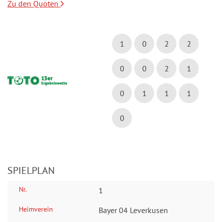
Golde
Zu den Quoten
n
hm
ng
hm
hle
hle
Qu
f
l
f
ne 7
TOTO
Welc
eb
Das
eb
n
n
ote
f
e
f
he
Lott
13er
edi
edi
Diama
Welc
Welc
Zahl
n
e
n
e
o-
Wette
1
0
2
2
he
he
wur
ng
ng
Glüc
nt 7
Welc
r
d
r
Zahl
Zahl
de
k
Spielplan
he
un
un
b
e
b
wur
wur
wan
kom
Zahl
Platin
0
0
2
1
ge
ge
de
de
n
mt
i
Z
i
en
7
wan
wan
gezo
aus
n
n
wurd
l
a
l
n
n
gen?
dem
en
0
1
1
1
gezo
gezo
Saar
Heiße
a
h
a
gezo
gen?
gen?
land
Qu
gen
7
n
l
n
und
0
ot
z
e
z
Qu
Qu
wie
Tei
en
hoch
n
ot
ot
lna
I
sind
Wie
en
en
hm
die
T
h
hoc
Quot
Wie
Wie
h
eb
r
r
en?
SPIELPLAN
hoc
hoc
sind
edi
e
G
h
h
die
G
sind
sind
Quot
ng
f
l
Nr.
1
e
die
die
en?
un
f
ü
Quot
Quot
w
Heimverein
Bayer 04 Leverkusen
ge
en?
en?
e
c
i