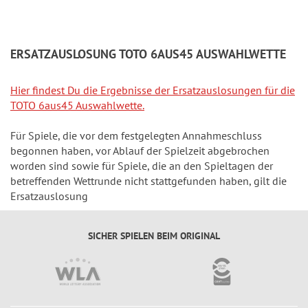
ERSATZAUSLOSUNG TOTO 6AUS45 AUSWAHLWETTE
Hier findest Du die Ergebnisse der Ersatzauslosungen für die
TOTO 6aus45 Auswahlwette.
Für Spiele, die vor dem festgelegten Annahmeschluss
begonnen haben, vor Ablauf der Spielzeit abgebrochen
worden sind sowie für Spiele, die an den Spieltagen der
betreffenden Wettrunde nicht stattgefunden haben, gilt die
Ersatzauslosung
SICHER SPIELEN BEIM ORIGINAL