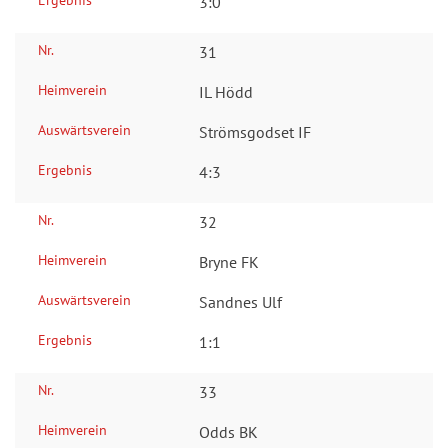
Ergebnis
3:0
Nr.
31
Heimverein
IL Hödd
Auswärtsverein
Strömsgodset IF
Ergebnis
4:3
Nr.
32
Heimverein
Bryne FK
Auswärtsverein
Sandnes Ulf
Ergebnis
1:1
Nr.
33
Heimverein
Odds BK