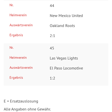
Nr.
44
Heimverein
New Mexico United
Auswärtsverein
Oakland Roots
Ergebnis
2:1
Nr.
45
Heimverein
Las Vegas Lights
Auswärtsverein
El Paso Locomotive
Ergebnis
1:2
E = Ersatzauslosung
Alle Angaben ohne Gewähr.