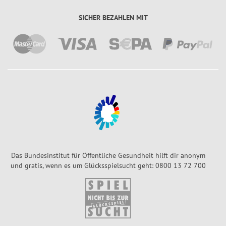
SICHER BEZAHLEN MIT
Das Bundesinstitut für Öffentliche Gesundheit hilft dir anonym
und gratis, wenn es um Glücksspielsucht geht: 0800 13 72 700