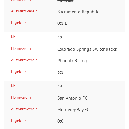
FC Tulsa
Auswärtsverein
Sacramento Republic
Ergebnis
0:1 E
Nr.
42
Heimverein
Colorado Springs Switchbacks
Auswärtsverein
Phoenix Rising
Ergebnis
3:1
Nr.
43
Heimverein
San Antonio FC
Auswärtsverein
Monterey Bay FC
Ergebnis
0:0