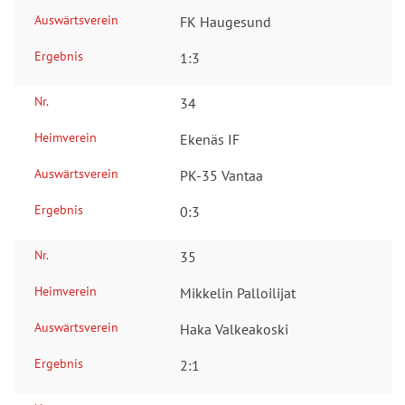
Auswärtsverein
FK Haugesund
Ergebnis
1:3
Nr.
34
Heimverein
Ekenäs IF
Auswärtsverein
PK-35 Vantaa
Ergebnis
0:3
Nr.
35
Heimverein
Mikkelin Palloilijat
Auswärtsverein
Haka Valkeakoski
Ergebnis
2:1