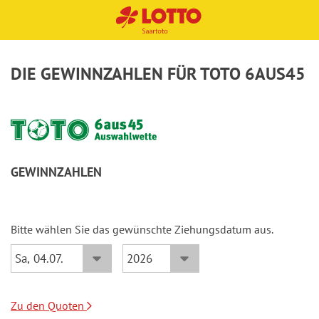
DIE GEWINNZAHLEN FÜR TOTO 6AUS45
An
An
An
Anl
Allgemei
Spiel 77
St
St
St
Tei
Teilnahm
TOTO
NORMALSCHEIN
NORMALSCHEIN
SPIELSCHEIN
SPIELSCHEIN
lei
lei
lei
eit
ne
ati
ati
ati
lna
ebedingu
6aus45
Super 6
tu
tu
tu
un
Informati
sti
sti
sti
hm
ngen
Spielplan
SYSTEMSCHEIN
SYSTEMSCHEIN
ng
ng
ng
g
onen
ke
ke
ke
eb
Typ
Einsatz
TOTO
TOTO
Wie
Wie
Wie
Wie
n
n
n
edi
funk
funk
funk
funk
Quicktipp
Dauerschein
Dauerschein
6aus45
Online
13er
Fehl
Fehl
Welc
ng
GEWINNZAHLEN
tioni
tioni
tioni
tioni
spielen
end
end
he
Anleitung
spielen
Wette
un
ert
ert
ert
ert
+1
+3
+5
e
e
Zahl
Jackpot-
Jackpot-
LOT
EUR
KEN
die
Anleitung
ge
Zahl
Zahl
wur
TO
OJA
O?
Glüc
Jäger
Jäger
Übersi
en
en
de
TOTO
n
6aus
CKP
ksSpi
&
&
wan
Bitte wählen Sie das gewünschte Ziehungsdatum aus.
Quicktipp
Quicktipp
cht
49?
OT?
rale?
6aus45
TOTO
Ge
Treff
Treff
n
spielen
spielen
erbil
erbil
gezo
+4
+4
+6
+6
+10
+10
+14
+12
Gewinnza
13er
wi
Cash
Ge
Ge
Za
anz
anz
gen?
hlen
Wette
nn
Pyram
wi
wi
hle
T
F
T
Gewinnza
za
ide
Tei
Zie
Tei
nn
nn
n
r
e
r
Zu den Quoten
hlen
hle
lna
hu
lna
za
za
&
e
h
e