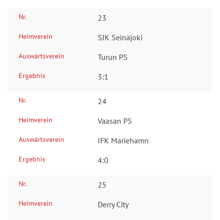
Nr.
23
Heimverein
SJK Seinäjoki
Auswärtsverein
Turun PS
Ergebnis
3:1
Nr.
24
Heimverein
Vaasan PS
Auswärtsverein
IFK Mariehamn
Ergebnis
4:0
Nr.
25
Heimverein
Derry City