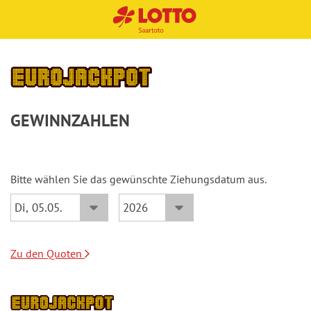
An
An
An
Anl
Allgemei
Spiel 77
St
St
St
Tei
Teilnahm
TOTO
NORMALSCHEIN
NORMALSCHEIN
SPIELSCHEIN
SPIELSCHEIN
lei
lei
lei
eit
ne
ati
ati
ati
lna
ebedingu
6aus45
Super 6
tu
tu
tu
un
Informati
sti
sti
sti
hm
ngen
Spielplan
SYSTEMSCHEIN
SYSTEMSCHEIN
GEWINNZAHLEN
ng
ng
ng
g
onen
ke
ke
ke
eb
Typ
Einsatz
TOTO
TOTO
Wie
Wie
Wie
Wie
n
n
n
edi
funk
funk
funk
funk
Quicktipp
Dauerschein
Dauerschein
6aus45
Online
13er
Fehl
Fehl
Welc
ng
tioni
tioni
tioni
tioni
spielen
end
end
he
Bitte wählen Sie das gewünschte Ziehungsdatum aus.
Anleitung
spielen
Wette
un
ert
ert
ert
ert
+1
+3
+5
e
e
Zahl
Jackpot-
Jackpot-
LOT
EUR
KEN
die
Anleitung
ge
Zahl
Zahl
wur
TO
OJA
O?
Glüc
Jäger
Jäger
Übersi
en
en
de
TOTO
n
6aus
CKP
ksSpi
&
&
wan
Quicktipp
Quicktipp
cht
49?
OT?
rale?
6aus45
TOTO
Ge
Treff
Treff
n
spielen
spielen
erbil
erbil
gezo
+4
+4
+6
+6
+10
+10
+14
+12
Gewinnza
13er
wi
Cash
Zu den Quoten
Ge
Ge
Za
anz
anz
gen?
hlen
Wette
nn
Pyram
wi
wi
hle
T
F
T
Gewinnza
za
ide
Tei
Zie
Tei
nn
nn
n
r
e
r
hlen
hle
lna
hu
lna
za
za
&
e
h
e