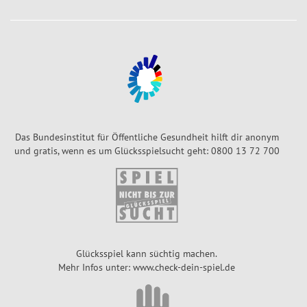
Das Bundesinstitut für Öffentliche Gesundheit hilft dir anonym
und gratis, wenn es um Glücksspielsucht geht: 0800 13 72 700
Glücksspiel kann süchtig machen.
Mehr Infos unter: www.check-dein-spiel.de