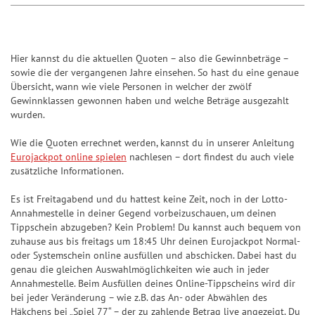
Hier kannst du die aktuellen Quoten – also die Gewinnbeträge –
sowie die der vergangenen Jahre einsehen. So hast du eine genaue
Übersicht, wann wie viele Personen in welcher der zwölf
Gewinnklassen gewonnen haben und welche Beträge ausgezahlt
wurden.
Wie die Quoten errechnet werden, kannst du in unserer Anleitung
Eurojackpot online spielen
nachlesen – dort findest du auch viele
zusätzliche Informationen.
Es ist Freitagabend und du hattest keine Zeit, noch in der Lotto-
Annahmestelle in deiner Gegend vorbeizuschauen, um deinen
Tippschein abzugeben? Kein Problem! Du kannst auch bequem von
zuhause aus bis freitags um 18:45 Uhr deinen Eurojackpot Normal-
oder Systemschein online ausfüllen und abschicken. Dabei hast du
genau die gleichen Auswahlmöglichkeiten wie auch in jeder
Annahmestelle. Beim Ausfüllen deines Online-Tippscheins wird dir
bei jeder Veränderung – wie z.B. das An- oder Abwählen des
Häkchens bei „Spiel 77“ – der zu zahlende Betrag live angezeigt. Du