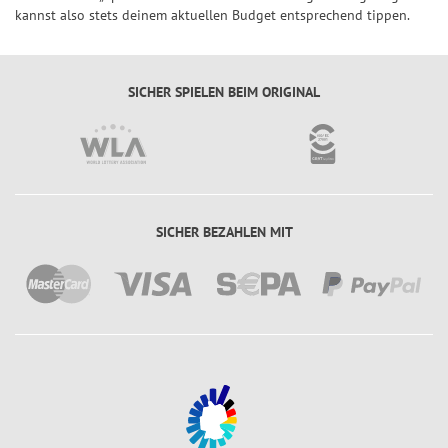
kannst also stets deinem aktuellen Budget entsprechend tippen.
SICHER SPIELEN BEIM ORIGINAL
SICHER BEZAHLEN MIT