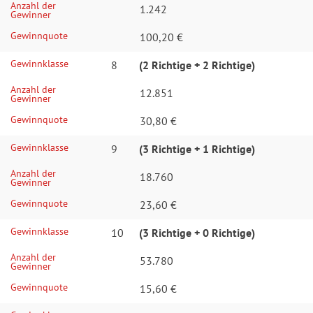
Anzahl der
1.242
a
Gewinner
h
Gewinnquote
100,20 €
l
Gewinnklasse
8
(2 Richtige + 2 Richtige)
I
h
Anzahl der
12.851
Gewinner
r
Gewinnquote
30,80 €
G
l
Gewinnklasse
9
(3 Richtige + 1 Richtige)
ü
c
Anzahl der
18.760
Gewinner
k
Gewinnquote
23,60 €
s
-
Gewinnklasse
10
(3 Richtige + 0 Richtige)
T
Anzahl der
53.780
i
Gewinner
p
Gewinnquote
15,60 €
p