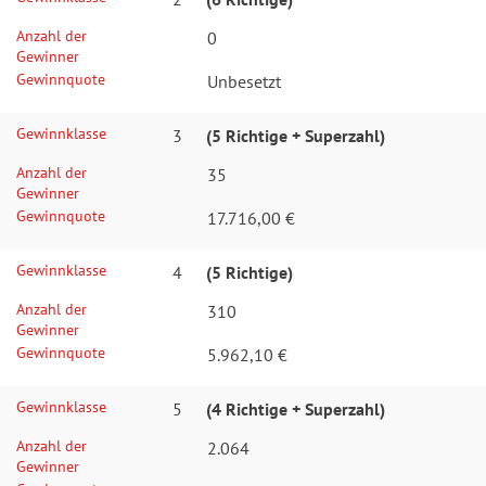
n
r
k
n
b
s
Anzahl der
0
n
Gewinner
i
-
z
Gewinnquote
Unbesetzt
l
T
a
a
i
h
Gewinnklasse
3
(5 Richtige + Superzahl)
n
p
l
z
p
Anzahl der
35
e
Gewinner
I
n
Gewinnquote
17.716,00 €
h
Q
r
Gewinnklasse
4
(5 Richtige)
u
e
o
Anzahl der
310
G
Gewinner
t
l
Gewinnquote
5.962,10 €
e
ü
n
c
Gewinnklasse
5
(4 Richtige + Superzahl)
k
Anzahl der
2.064
s
Gewinner
z