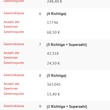
Gewinnquote
248,40 €
a
h
Gewinnklasse
6
(4 Richtige)
l
Anzahl der
17.746
I
Gewinner
h
Gewinnquote
68,50 €
r
G
Gewinnklasse
7
(3 Richtige + Superzahl)
l
Anzahl der
42.318
ü
Gewinner
c
Gewinnquote
24,50 €
k
s
Gewinnklasse
8
(3 Richtige)
-
Anzahl der
365.041
T
Gewinner
i
Gewinnquote
13,40 €
p
p
Gewinnklasse
9
(2 Richtige + Superzahl)