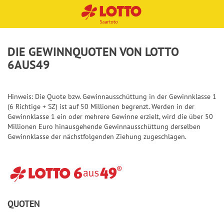
DIE GEWINNQUOTEN VON LOTTO
An
An
An
Anl
Allgemei
Spiel 77
St
St
St
Tei
Teilnahm
TOTO
NORMALSCHEIN
NORMALSCHEIN
SPIELSCHEIN
SPIELSCHEIN
6AUS49
lei
lei
lei
eit
ne
ati
ati
ati
lna
ebedingu
6aus45
Super 6
tu
tu
tu
un
Informati
sti
sti
sti
hm
ngen
Spielplan
SYSTEMSCHEIN
SYSTEMSCHEIN
ng
ng
ng
g
onen
ke
ke
ke
eb
Typ
Einsatz
Hinweis: Die Quote bzw. Gewinnausschüttung in der Gewinnklasse 1
TOTO
TOTO
Wie
Wie
Wie
Wie
n
n
n
edi
(6 Richtige + SZ) ist auf 50 Millionen begrenzt. Werden in der
funk
funk
funk
funk
Quicktipp
Dauerschein
Dauerschein
Gewinnklasse 1 ein oder mehrere Gewinne erzielt, wird die über 50
6aus45
Online
13er
Fehl
Fehl
Welc
ng
tioni
tioni
tioni
tioni
spielen
end
end
he
Millionen Euro hinausgehende Gewinnausschüttung derselben
Anleitung
spielen
Wette
un
ert
ert
ert
ert
+1
+3
+5
e
e
Zahl
Gewinnklasse der nächstfolgenden Ziehung zugeschlagen.
Jackpot-
Jackpot-
LOT
EUR
KEN
die
Anleitung
ge
Zahl
Zahl
wur
TO
OJA
O?
Glüc
Jäger
Jäger
Übersi
en
en
de
TOTO
n
6aus
CKP
ksSpi
&
&
wan
Quicktipp
Quicktipp
cht
49?
OT?
rale?
6aus45
TOTO
Ge
Treff
Treff
n
spielen
spielen
erbil
erbil
gezo
+4
+4
+6
+6
+10
+10
+14
+12
Gewinnza
13er
wi
Cash
Ge
Ge
Za
anz
anz
gen?
hlen
Wette
nn
Pyram
wi
wi
hle
T
F
T
QUOTEN
Gewinnza
za
ide
Tei
Zie
Tei
nn
nn
n
r
e
r
hlen
hle
lna
hu
lna
za
za
&
e
h
e