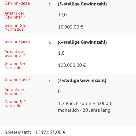
Gewinnklasse
5
(5-stellige Gewinnzahl)
Anzahl der
17,0
Gewinner *
Gewinn 5 €
10.000,00 €
Normallos
Gewinnklasse
6
(6-stellige Gewinnzahl)
Anzahl der
1,0
Gewinner *
Gewinn 5 €
100.000,00 €
Normallos
Gewinnklasse
7
(7-stellige Gewinnzahl)
Anzahl der
0
Gewinner *
Gewinn 5 €
1,2 Mio. € sofort + 5.000 €
Normallos
monatlich - 20 Jahre lang
Spieleinsatz: 4.517.153,00 €