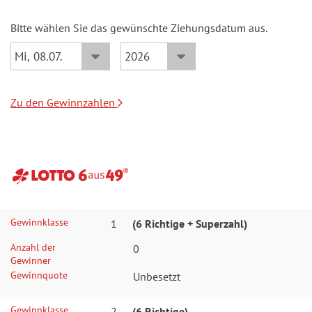
Golde
n
hm
ng
hm
hle
hle
Qu
f
l
f
ne 7
TOTO
Welc
Bitte wählen Sie das gewünschte Ziehungsdatum aus.
eb
Das
eb
n
n
ote
f
e
f
he
Lott
13er
edi
edi
Diama
Welc
Welc
Zahl
n
e
n
e
o-
Wette
he
he
wur
ng
ng
Glüc
nt 7
Welc
r
d
r
Zahl
Zahl
de
k
Spielplan
he
un
un
b
e
b
wur
wur
wan
kom
Zahl
Platin
ge
ge
de
de
n
mt
Zu den Gewinnzahlen
i
Z
i
en
7
wan
wan
gezo
aus
n
n
wurd
l
a
l
n
n
gen?
dem
en
gezo
gezo
Saar
Heiße
a
h
a
gezo
gen?
gen?
land
Qu
gen
7
n
l
n
und
ot
z
e
z
Qu
Qu
wie
Tei
en
hoch
n
ot
ot
lna
I
sind
Wie
en
en
hm
die
T
h
hoc
Quot
Gewinnklasse
1
(6 Richtige + Superzahl)
Wie
Wie
h
eb
r
r
en?
hoc
hoc
sind
edi
e
G
Anzahl der
0
h
h
die
G
Gewinner
sind
sind
Quot
ng
f
l
e
die
die
en?
Gewinnquote
Unbesetzt
un
f
ü
Quot
Quot
w
ge
en?
en?
e
c
i
Gewinnklasse
2
(6 Richtige)