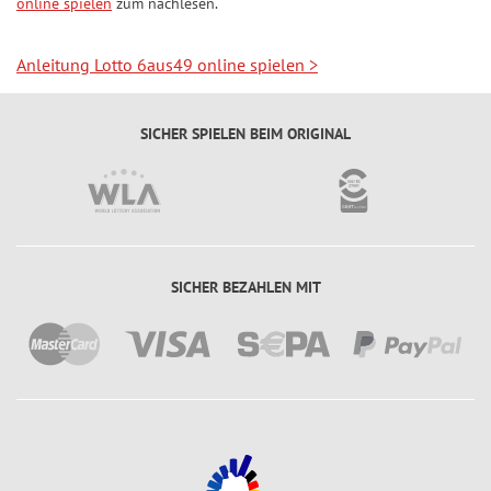
online spielen
zum nachlesen.
Anleitung Lotto 6aus49 online spielen
>
SICHER SPIELEN BEIM ORIGINAL
SICHER BEZAHLEN MIT