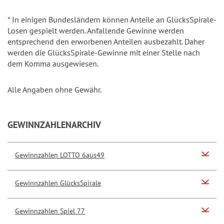
*
In einigen Bundesländern können Anteile an GlücksSpirale-
Losen gespielt werden. Anfallende Gewinne werden
entsprechend den erworbenen Anteilen ausbezahlt. Daher
werden die GlücksSpirale-Gewinne mit einer Stelle nach
dem Komma ausgewiesen.
Alle Angaben ohne Gewähr.
GEWINNZAHLENARCHIV
Gewinnzahlen LOTTO 6aus49
Gewinnzahlen GlücksSpirale
Gewinnzahlen Spiel 77