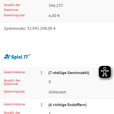
Anzahl der
346.237
Gewinner
Gewinnquote
6,00 €
Spieleinsatz: 32.945.208,00 €
Gewinnklasse
1
(7-stellige Gewinnzahl)
Anzahl der
0
Gewinner
Gewinnquote
Unbesetzt
Gewinnklasse
2
(6 richtige Endziffern)
Anzahl der
3